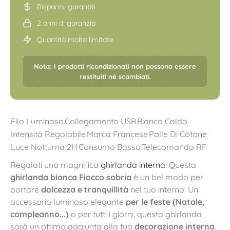
Risparmi garantiti
2 anni di garanzia
Quantità molto limitate
Nota: I prodotti ricondizionati non possono essere
restituiti né scambiati.
Filo Luminoso
Collegamento USB
Bianco Caldo
Intensità Regolabile
Marca Francese
Palle Di Cotone
Luce Notturna 2H
Consumo Basso
Telecomando RF
Regalati una magnifica
ghirlanda interna
! Questa
ghirlanda bianca Fiocco sobria
è un bel modo per
portare
dolcezza e tranquillità
nel tuo interno. Un
accessorio luminoso elegante
per le feste (Natale,
compleanno...)
o per tutti i giorni, questa ghirlanda
sarà un ottimo aggiunta alla tua
decorazione interna
.