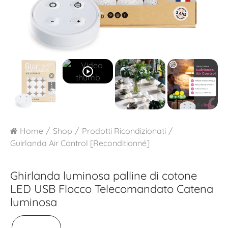
play_circle_outline
Home
Shop
Prodotti Ricondizionati
Guirlanda Air Control [Reconditionné]
Ghirlanda luminosa palline di cotone
LED USB
Flocco Telecomandato Catena
luminosa