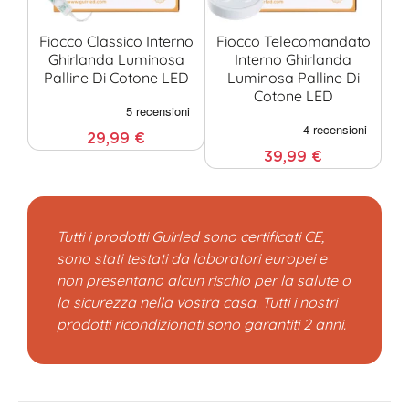
Fiocco Classico Interno
Fiocco Telecomandato
Ghirlanda Luminosa
Interno Ghirlanda
Palline Di Cotone LED
Luminosa Palline Di
Cotone LED
29,99 €
39,99 €
Tutti i prodotti Guirled sono certificati CE,
sono stati testati da laboratori europei e
non presentano alcun rischio per la salute o
la sicurezza nella vostra casa. Tutti i nostri
prodotti ricondizionati sono garantiti 2 anni.