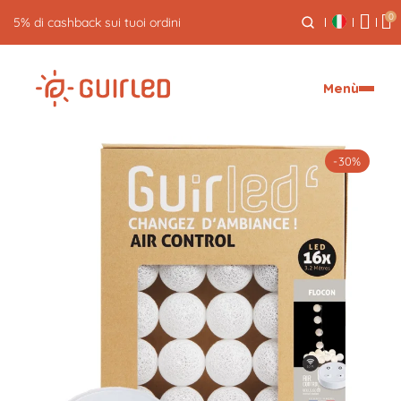
0
5% di cashback sui tuoi ordini
Menù
-30%