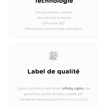
Technologie
Energia solare o settore
Alta intensità luminosa
Diffusione 360°
Rilevamento giorno/notte automatico
Label de qualité
Questo prodotto è etichettato
Infinity Lights
che
garantisce qualità, durata e rispetto per
l'ambiente dalla produzione fino al suo riciclo.