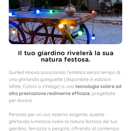
Il tuo giardino rivelerà la sua
natura festosa.
Guirled innova associando l'estetica senza tempo di
una ghirlanda guinguette (disponibile in edizioni
White, Colors o Vintage) a una
tecnologia solare ad
alta prestazione realmente efficace
, progettata
per durare.
Pensata per un uso esterno esigente, questa
ghirlanda luminosa rivela la natura festosa del tuo
giardino, terrazza o pergola, offrendo al contempo