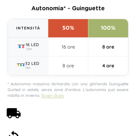
Autonomia* - Guinguette
50%
100%
INTENSITÀ
16 LED
16 ore
8 ore
7,5m
32 LED
8 ore
4 ore
15m
* Autonomia massima dichiarata con una ghirlanda Guinguette
Guirled in estate, senza zone d'ombra. L'autonomia può essere
ridotta in inverno.
Scopri di più
Spedizione gratuita a partire da 59€