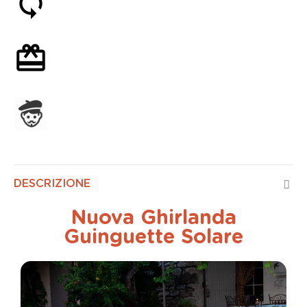
Soddisfatti o rimborsati entro 30 giorni
Confezione regalo opzionale
Assemblato in Francia
DESCRIZIONE
Nuova Ghirlanda
Guinguette Solare