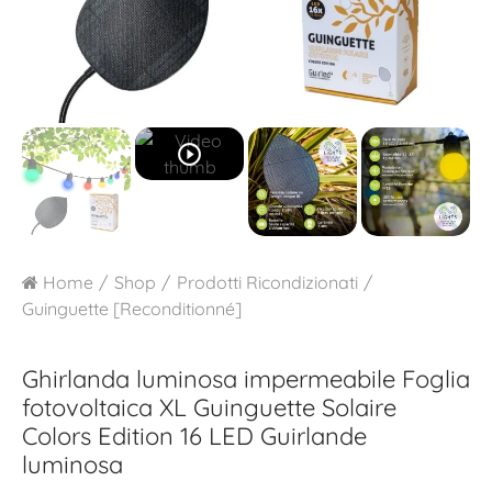
play_circle_outline
Home
Shop
Prodotti Ricondizionati
Guinguette [Reconditionné]
Ghirlanda luminosa impermeabile Foglia
fotovoltaica XL
Guinguette Solaire
Colors Edition 16 LED Guirlande
luminosa