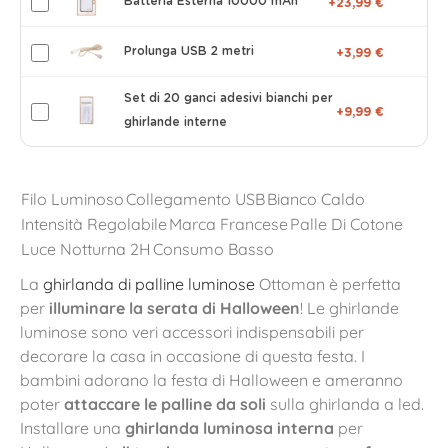
Batteria Esterna 10000 mAh
+23,99 €
Prolunga USB 2 metri
+3,99 €
Set di 20 ganci adesivi bianchi per
+9,99 €
ghirlande interne
Filo Luminoso
Collegamento USB
Bianco Caldo
Intensità Regolabile
Marca Francese
Palle Di Cotone
Luce Notturna 2H
Consumo Basso
La
ghirlanda di palline luminose
Ottoman è perfetta
per
illuminare la serata di Halloween
! Le ghirlande
luminose sono veri accessori indispensabili per
decorare la casa in occasione di questa festa. I
bambini adorano la festa di Halloween e ameranno
poter
attaccare le palline da soli
sulla ghirlanda a led.
Installare una
ghirlanda luminosa interna
per