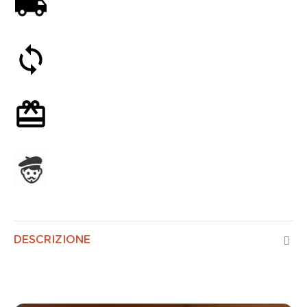
Spedizione gratuita a partire da 59€
Soddisfatti o rimborsati entro 30 giorni
Confezione regalo opzionale
Assemblato in Francia
DESCRIZIONE
Ottomano Classico