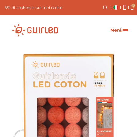
0
5% di cashback sui tuoi ordini
Menù