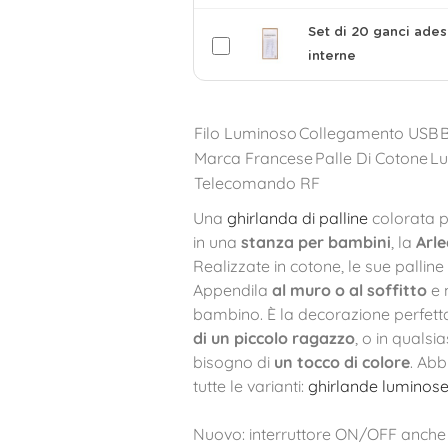
Set di 20 ganci ades
interne
Filo Luminoso
Collegamento USB
Marca Francese
Palle Di Cotone
Lu
Telecomando RF
Una
ghirlanda di palline
colorata p
in una
stanza per bambini
, la
Arle
Realizzate in cotone, le sue pallin
Appendila
al muro o al soffitto
e 
bambino. È la decorazione perfett
di un piccolo ragazzo
, o in qualsi
bisogno di
un tocco di colore
. Abb
tutte le varianti:
ghirlande luminose
Nuovo: interruttore ON/OFF anche 