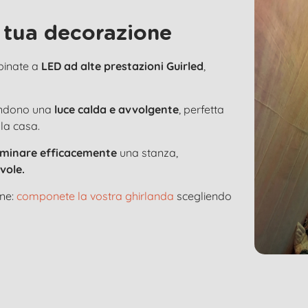
 tua decorazione
bbinate a
LED ad alte prestazioni Guirled
,
ondono una
luce calda e avvolgente
, perfetta
 la casa.
luminare efficacemente
una stanza,
vole.
one:
componete la vostra ghirlanda
scegliendo