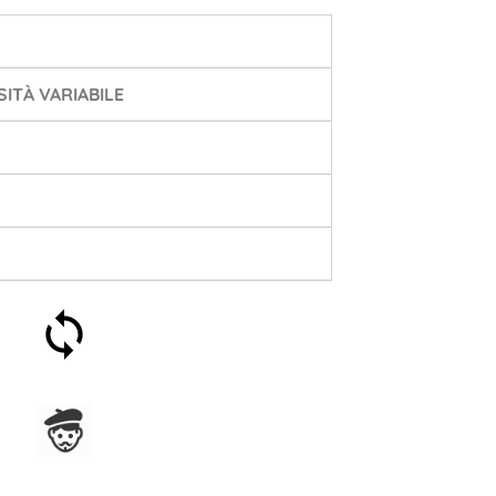
ITÀ VARIABILE
Soddisfatti o rimborsati
entro 30 giorni
Assemblato in Francia