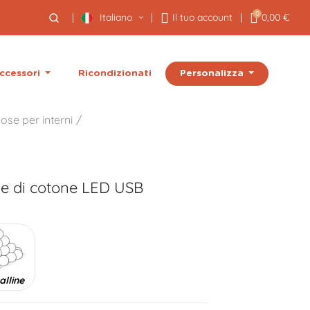
0
Italiano
Il tuo account
0,00 €
Personalizza
ccessori
Ricondizionati
ose per interni
ne di cotone LED USB
alline