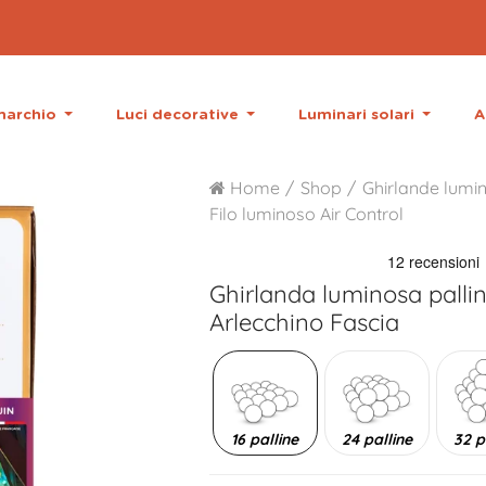
 marchio
Luci decorative
Luminari solari
A
Home
Shop
Ghirlande lumin
Filo luminoso Air Control
Ghirlanda luminosa palli
Arlecchino Fascia
16 palline
24 palline
32 p