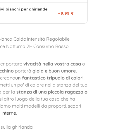
ivi bianchi per ghirlande
+9,99 €
Bianco Caldo
Intensità Regolabile
ce Notturna 2H
Consumo Basso
er portare
vivacità nella vostra casa
o
cchino
porterà
gioia e buon umore.
e creano
un fantastico tripudio di colori
.
metti un po' di colore nella stanza del tuo
a per la
stanza di una piccola ragazza o
asi altro luogo della tua casa che ha
iamo molti modelli da proporti, scopri
 interne
.
sulla ghirlanda