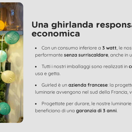
Una ghirlanda respons
economica
Con un consumo inferiore a
3 watt
, le no
performante
senza surriscaldare
, anche in 
Tutti i nostri imballaggi sono realizzati in
c
usa e getta.
Guirled è un
azienda francese
: la proget
luminarie avvengono nel sud della Francia, v
Progettate per durare, le nostre luminari
beneficiano di una
garanzia di 3 anni
.