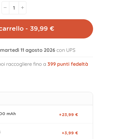
carrello - 39,99 €
l martedì 11 agosto 2026
con UPS
volume_off
oi raccogliere fino a
399
punti fedeltà
000 mAh
+23,99 €
i
+3,99 €