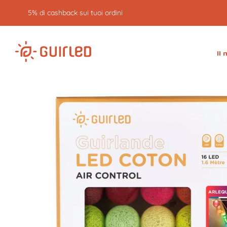
5% di cashback sui tuoi ordini
Il