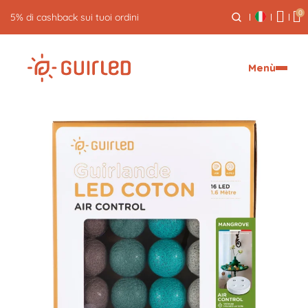
0
5% di cashback sui tuoi ordini
Menù