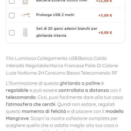
Batteria Esterna 10000 mAh
+23,99 €
Prolunga USB 2 metri
+3,99 €
Set di 20 ganci adesivi bianchi per
+9,99 €
ghirlande interne
Filo Luminoso
Collegamento USB
Bianco Caldo
Intensità Regolabile
Marca Francese
Palle Di Cotone
Luce Notturna 2H
Consumo Basso
Telecomando RF
L'illuminazione di questa
ghirlanda a palline
è
regolabile
e può essere
controllata a distanza
con il
telecomando
. Così, puoi facilmente dare alla tua casa
l'atmosfera che cerchi
. Quindi non esitare, regalati
questo
momento di felicità
e di piacere con il
modello
Mangrove
. Scopri la nostra collezione completa per
scegliere quella che si adatta meglio alla tua casa o