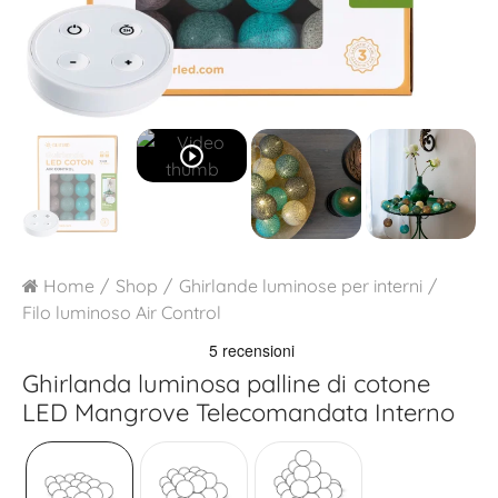
play_circle_outline
Home
Shop
Ghirlande luminose per interni
Filo luminoso Air Control
Ghirlanda luminosa palline di cotone
LED
Mangrove Telecomandata Interno