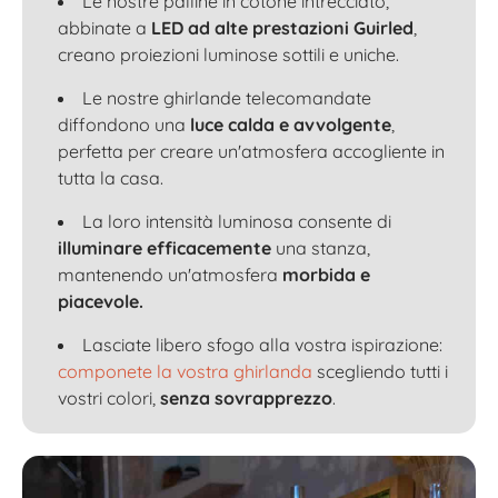
Le nostre palline in cotone intrecciato,
abbinate a
LED ad alte prestazioni Guirled
,
creano proiezioni luminose sottili e uniche.
Le nostre ghirlande telecomandate
diffondono una
luce calda e avvolgente
,
perfetta per creare un'atmosfera accogliente in
tutta la casa.
La loro intensità luminosa consente di
illuminare efficacemente
una stanza,
mantenendo un'atmosfera
morbida e
piacevole.
Lasciate libero sfogo alla vostra ispirazione:
componete la vostra ghirlanda
scegliendo tutti i
vostri colori,
senza sovrapprezzo
.