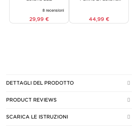
Google & Alexa
29,99 €
44,99 €
Tutti i prodotti Guirled sono certificati CE, sono stati
testati da laboratori europei e non presentano alcun
rischio per la salute o la sicurezza nella vostra casa.
Tutti i nostri prodotti sono garantiti 3 anni.
DETTAGLI DEL PRODOTTO
PRODUCT REVIEWS
SCARICA LE ISTRUZIONI