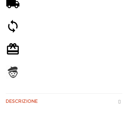
Spedizione gratuita a partire da 59€
Soddisfatti o rimborsati entro 30 giorni
Confezione regalo opzionale
Assemblato in Francia
DESCRIZIONE
Controllo Vocale Mesopotamia