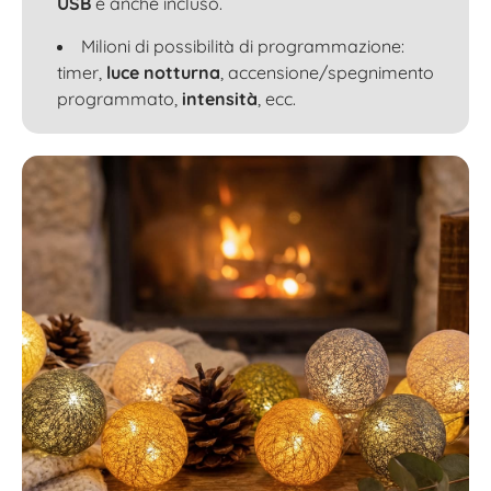
USB
è anche incluso.
Milioni di possibilità di programmazione:
timer,
luce notturna
, accensione/spegnimento
programmato,
intensità
, ecc.