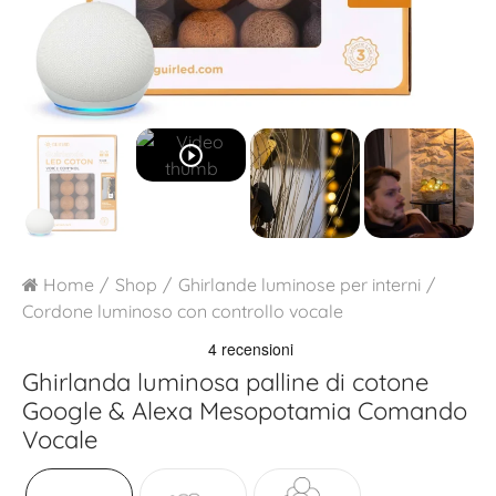
play_circle_outline
Home
Shop
Ghirlande luminose per interni
Cordone luminoso con controllo vocale
Ghirlanda luminosa palline di cotone
Google & Alexa
Mesopotamia Comando
Vocale