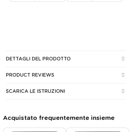
Tutti i prodotti Guirled sono certificati CE, sono stati
testati da laboratori europei e non presentano alcun
rischio per la salute o la sicurezza nella vostra casa.
Tutti i nostri prodotti sono garantiti 3 anni.
DETTAGLI DEL PRODOTTO
PRODUCT REVIEWS
SCARICA LE ISTRUZIONI
Acquistato frequentemente insieme