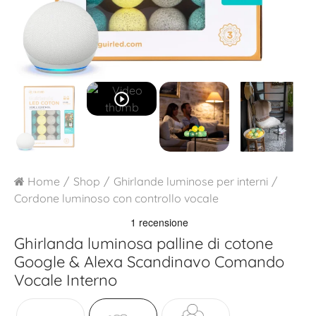
play_circle_outline
Home
Shop
Ghirlande luminose per interni
Cordone luminoso con controllo vocale
Ghirlanda luminosa palline di cotone
Google & Alexa
Scandinavo Comando
Vocale Interno