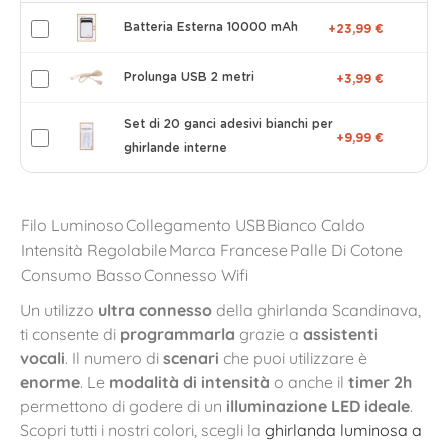
Batteria Esterna 10000 mAh
+23,99 €
Prolunga USB 2 metri
+3,99 €
Set di 20 ganci adesivi bianchi per
+9,99 €
ghirlande interne
Filo Luminoso
Collegamento USB
Bianco Caldo
Intensità Regolabile
Marca Francese
Palle Di Cotone
Consumo Basso
Connesso Wifi
Un utilizzo
ultra connesso
della ghirlanda Scandinava,
ti consente di
programmarla
grazie a
assistenti
vocali
. Il numero di
scenari
che puoi utilizzare è
enorme
. Le
modalità di intensità
o anche il
timer 2h
permettono di godere di un
illuminazione LED ideale
.
Scopri tutti i nostri colori, scegli la
ghirlanda luminosa a