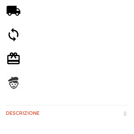
Spedizione gratuita a partire da 59€
Soddisfatti o rimborsati entro 30 giorni
Confezione regalo opzionale
Assemblato in Francia
DESCRIZIONE
Controllo Vocale Scandinavo