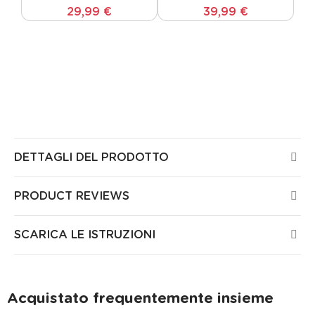
29,99 €
39,99 €
Tutti i prodotti Guirled sono certificati CE, sono stati
testati da laboratori europei e non presentano alcun
rischio per la salute o la sicurezza nella vostra casa.
Tutti i nostri prodotti sono garantiti 3 anni.
DETTAGLI DEL PRODOTTO
PRODUCT REVIEWS
SCARICA LE ISTRUZIONI
Acquistato frequentemente insieme