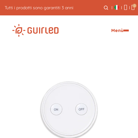
0
5% di cashback sui tuoi ordini
Menù