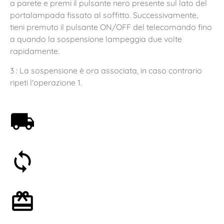
a parete e premi il pulsante nero presente sul lato del
portalampada fissato al soffitto. Successivamente,
tieni premuto il pulsante ON/OFF del telecomando fino
a quando la sospensione lampeggia due volte
rapidamente.
3 : La sospensione è ora associata, in caso contrario
ripeti l'operazione 1.
Spedizione gratuita a partire da 59€
Soddisfatti o rimborsati entro 30 giorni
Confezione regalo opzionale