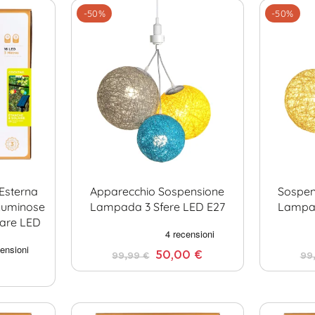
-50%
-50%
 Esterna
Apparecchio Sospensione
Sospen
 Luminose
Lampada 3 Sfere LED E27
Lampad
lare LED
50,00 €
99,99 €
99