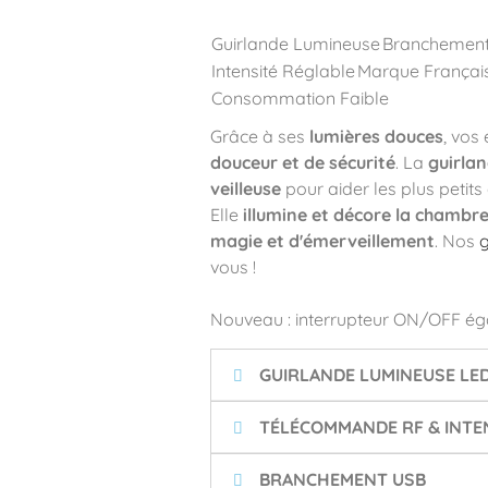
Guirlande Lumineuse
Branchemen
Intensité Réglable
Marque Françai
Consommation Faible
Grâce à ses
lumières douces
, vos
douceur et de sécurité
. La
guirla
veilleuse
pour aider les plus petits
Elle
illumine et décore la chambr
magie et d'émerveillement
. Nos
g
vous !
Nouveau : interrupteur ON/OFF ég
GUIRLANDE LUMINEUSE LE
TÉLÉCOMMANDE RF & INTEN
BRANCHEMENT USB