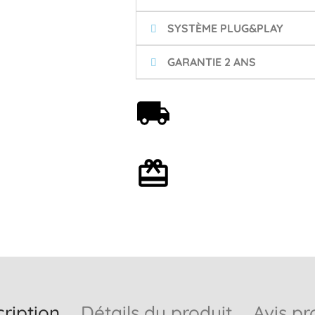
SYSTÈME PLUG&PLAY
GARANTIE 2 ANS
Livraison offerte dès 59€
Emballage cadeau en
option
ription
Détails du produit
Avis pr