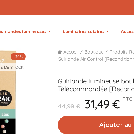
uirlandes lumineuses
Luminaires solaires
Acces
Accueil
Boutique
Produits R
-30%
Guirlande Air Control [Recondition
E DE STOCK
Guirlande lumineuse bou
Télécommandée [Recondi
31,49 €
TTC
44,99 €
Ajouter au 