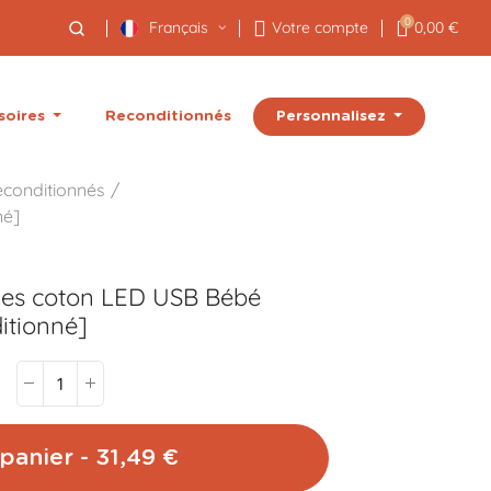
0
Français
Votre compte
0,00 €
Personnalisez
soires
Reconditionnés
econditionnés
né]
les coton LED USB
Bébé
tionné]
panier - 31,49 €