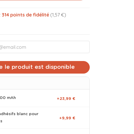
z
314
points de fidélité
(1,57 €)
volume_off
 le produit est disponible
0000 mAh
+23,99 €
adhésifs blanc pour
+9,99 €
es