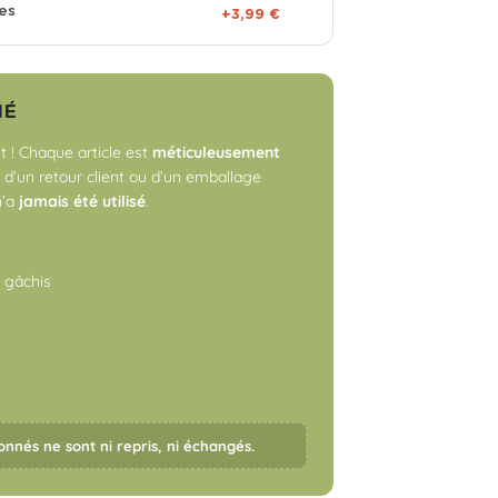
es
+3,99 €
NÉ
 ! Chaque article est
méticuleusement
r d’un retour client ou d’un emballage
n’a
jamais été utilisé
.
o gâchis
onnés ne sont ni repris, ni échangés.