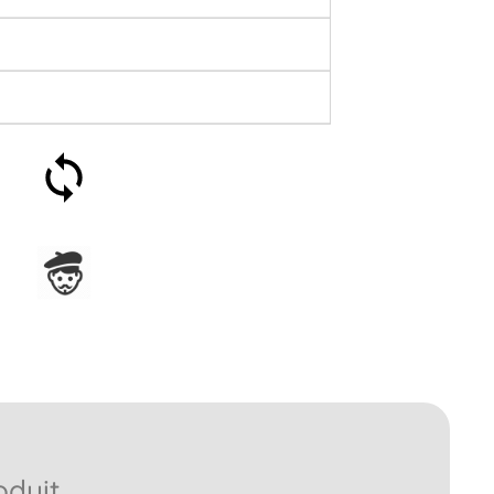
Satisfait ou remboursé 30
jours
Assemblage en France
oduit