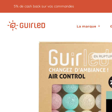
5% de cash back sur vos commandes
La marque
G
EN RUPTUR