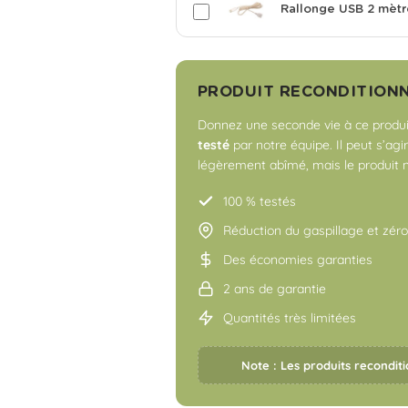
Rallonge USB 2 mètr
PRODUIT RECONDITION
Donnez une seconde vie à ce produit
testé
par notre équipe. Il peut s’agi
légèrement abîmé, mais le produit 
100 % testés
Réduction du gaspillage et zér
Des économies garanties
2 ans de garantie
Quantités très limitées
Note : Les produits reconditi