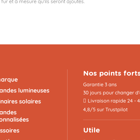
 fur et à mesure qu'ils seront ajoutés.
Nos points fort
marque
Garantie 3 ans
landes lumineuses
30 jours pour changer d'
naires solaires
Livraison rapide 24 - 
4,8/5 sur Trustpilot
landes
onnalisées
ssoires
Utile