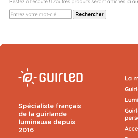
Restez à l'écoute ! D'autres produits seront affichés ici au
Rechercher
La 
Guir
Lumi
Spécialiste français
Guir
de la guirlande
pers
lumineuse depuis
Acce
2016