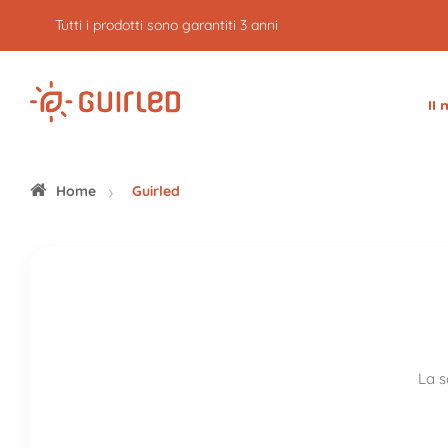
Tutti i prodotti sono garantiti 3 anni
Il
Home
Guirled
La s