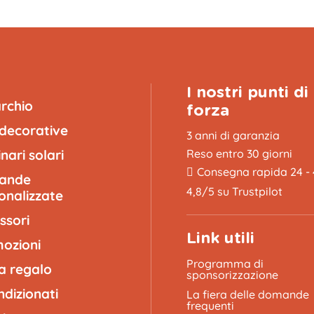
I nostri punti di
archio
forza
 decorative
3 anni di garanzia
nari solari
Reso entro 30 giorni
Consegna rapida 24 -
lande
4,8/5 su Trustpilot
onalizzate
ssori
Link utili
ozioni
A
Programma di
a regalo
sponsorizzazione
ndizionati
La fiera delle domande
frequenti