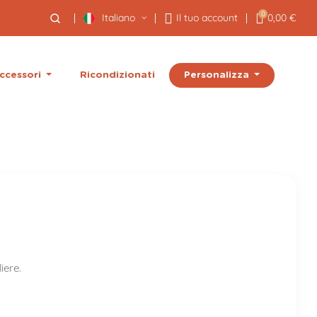
0
Italiano
Il tuo account
0,00 €
Personalizza
ccessori
Ricondizionati
iere.