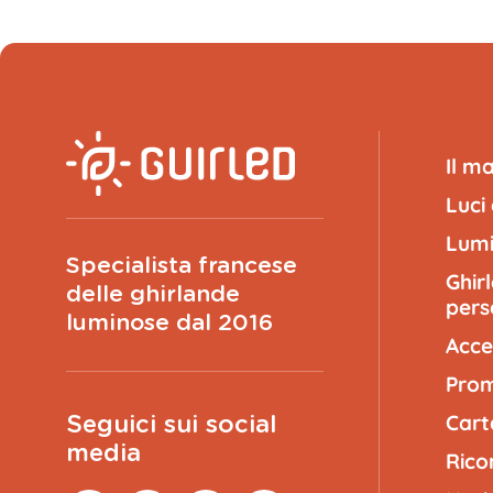
Visualizza più grande
CONTINUA
Il m
Luci
Lumi
Specialista francese
Ghir
delle ghirlande
pers
luminose dal 2016
(
200
caratteri rimanenti)
Acce
Prom
ANTEPRIMA
Cart
Seguici sui social
media
Rico