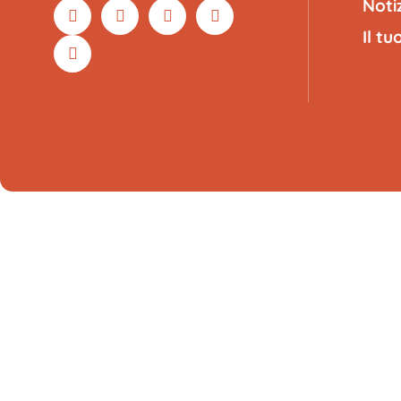
Noti
Il t