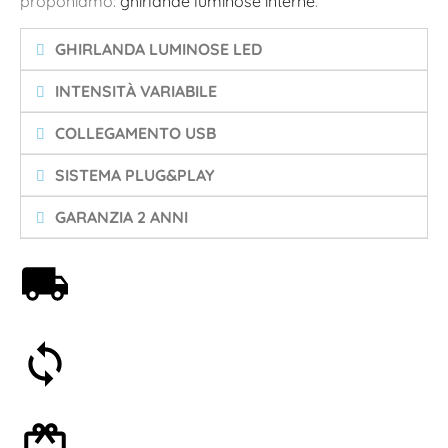
proponiamo:
ghirlande luminose interne
.
GHIRLANDA LUMINOSE LED
INTENSITÀ VARIABILE
COLLEGAMENTO USB
SISTEMA PLUG&PLAY
GARANZIA 2 ANNI
Spedizione gratuita a partire da 59€
Soddisfatti o rimborsati entro 30 giorni
Confezione regalo opzionale