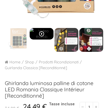
play_circle_outline
Home
Shop
Prodotti Ricondizionati
Guirlanda Classica [Reconditionné]
Ghirlanda luminosa palline di cotone
LED
Romania Classique Intérieur
[Reconditionné]
24,49 €
Tasse incluse