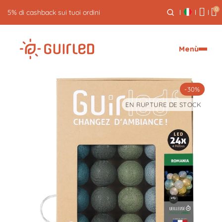
0
5% di cashback sui tuoi ordini
Menù
-30%
EN RUPTURE DE STOCK