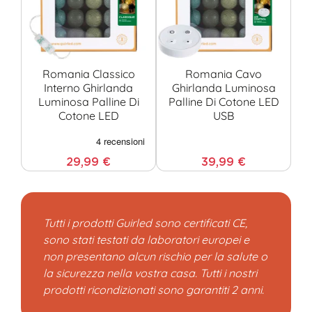
Romania Classico
Romania Cavo
Interno Ghirlanda
Ghirlanda Luminosa
Luminosa Palline Di
Palline Di Cotone LED
Cotone LED
USB
Co
29,99 €
39,99 €
Tutti i prodotti Guirled sono certificati CE,
sono stati testati da laboratori europei e
non presentano alcun rischio per la salute o
la sicurezza nella vostra casa. Tutti i nostri
prodotti ricondizionati sono garantiti 2 anni.