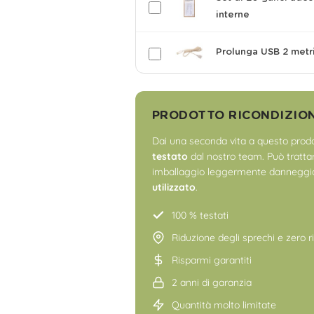
interne
Prolunga USB 2 metr
PRODOTTO RICONDIZIO
Dai una seconda vita a questo prodo
testato
dal nostro team. Può trattars
imballaggio leggermente danneggia
utilizzato
.
100 % testati
Riduzione degli sprechi e zero ri
Risparmi garantiti
2 anni di garanzia
Quantità molto limitate