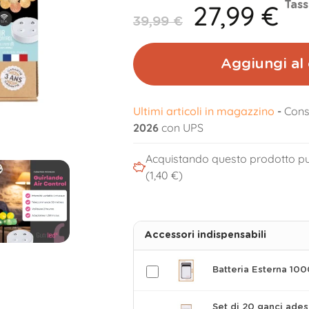
27,99 €
Tass
39,99 €
Aggiungi al 
Ultimi articoli in magazzino
-
Cons
2026
con UPS
Acquistando questo prodotto pu
(1,40 €)
Accessori indispensabili
Batteria Esterna 10
Set di 20 ganci ades