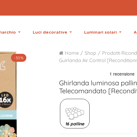
 marchio
Luci decorative
Luminari solari
A
Home
Shop
Prodotti Ricond
-30%
Guirlanda Air Control [Recondition
Ghirlanda luminosa palli
Telecomandato [Recondi
16 palline