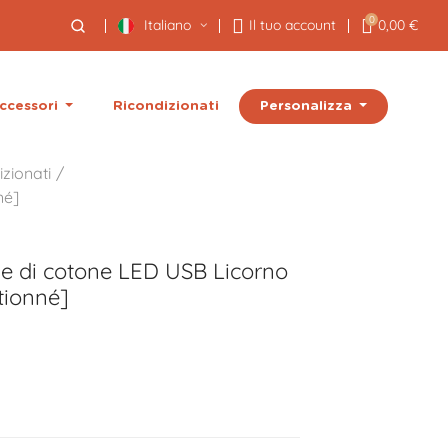
0
Italiano
Il tuo account
0,00 €
Personalizza
ccessori
Ricondizionati
izionati
né]
ne di cotone LED USB
Licorno
tionné]