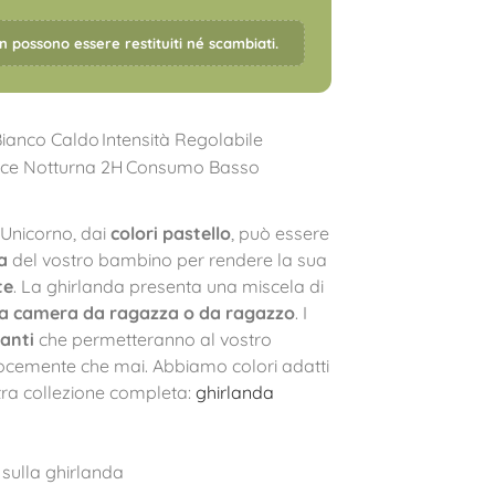
on possono essere restituiti né scambiati.
Bianco Caldo
Intensità Regolabile
ce Notturna 2H
Consumo Basso
Unicorno, dai
colori pastello
, può essere
a
del vostro bambino per rendere la sua
te
. La ghirlanda presenta una miscela di
a camera da ragazza o da ragazzo
. I
anti
che permetteranno al vostro
ocemente che mai. Abbiamo colori adatti
ostra collezione completa:
ghirlanda
sulla ghirlanda