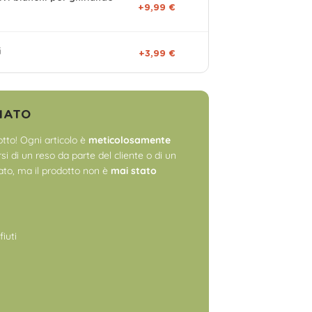
+9,99 €
i
+3,99 €
NATO
tto! Ogni articolo è
meticolosamente
i di un reso da parte del cliente o di un
to, ma il prodotto non è
mai stato
fiuti