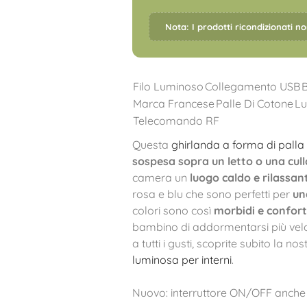
Nota: I prodotti ricondizionati n
Filo Luminoso
Collegamento USB
Marca Francese
Palle Di Cotone
Lu
Telecomando RF
Questa
ghirlanda a forma di palla
sospesa sopra un letto o una cull
camera un
luogo caldo e rilassan
rosa e blu che sono perfetti per
un
colori sono così
morbidi e confort
bambino di addormentarsi più vel
a tutti i gusti, scoprite subito la n
luminosa per interni
.
Nuovo: interruttore ON/OFF anche 