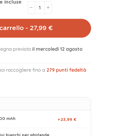
e incluse
carrello - 27,99 €
egna prevista
il mercoledì 12 agosto
volume_off
oi raccogliere fino a
279
punti fedeltà
000 mAh
+23,99 €
ivi bianchi per ghirlande