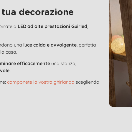
 tua decorazione
bbinate a
LED ad alte prestazioni Guirled
,
ondono una
luce calda e avvolgente
, perfetta
 la casa.
luminare efficacemente
una stanza,
vole.
one:
componete la vostra ghirlanda
scegliendo