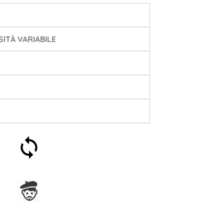
ITÀ VARIABILE
Soddisfatti o rimborsati
entro 30 giorni
Assemblato in Francia