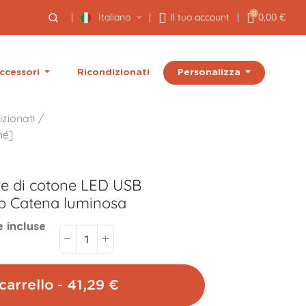
0
Italiano
Il tuo account
0,00 €
Personalizza
ccessori
Ricondizionati
izionati
né]
ne di cotone LED USB
o Catena luminosa
e incluse
carrello - 41,29 €