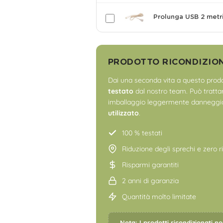
Prolunga USB 2 metr
PRODOTTO RICONDIZIO
Dai una seconda vita a questo prodo
testato
dal nostro team. Può trattars
imballaggio leggermente danneggia
utilizzato
.
100 % testati
Riduzione degli sprechi e zero ri
Risparmi garantiti
2 anni di garanzia
Quantità molto limitate
Nota: I prodotti ricondizionati n