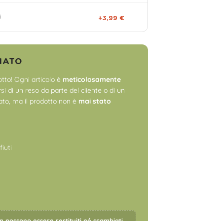
i
+3,99 €
NATO
tto! Ogni articolo è
meticolosamente
i di un reso da parte del cliente o di un
to, ma il prodotto non è
mai stato
fiuti
on possono essere restituiti né scambiati.