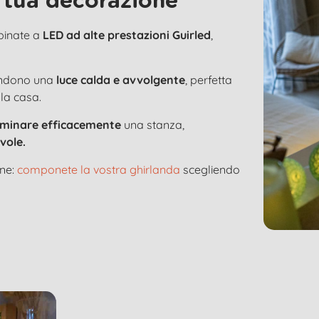
 tua decorazione
bbinate a
LED ad alte prestazioni Guirled
,
ondono una
luce calda e avvolgente
, perfetta
 la casa.
luminare efficacemente
una stanza,
vole.
one:
componete la vostra ghirlanda
scegliendo