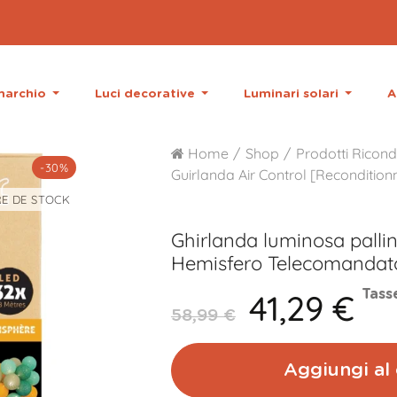
 marchio
Luci decorative
Luminari solari
A
Home
Shop
Prodotti Ricond
-30%
Guirlanda Air Control [Recondition
E DE STOCK
Ghirlanda luminosa palli
Hemisfero Telecomandat
41,29 €
Tass
58,99 €
Aggiungi al 