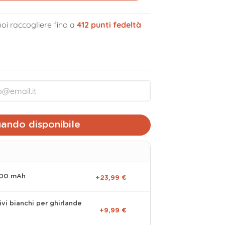
oi raccogliere fino a
412
punti fedeltà
volume_off
ando disponibile
000 mAh
+23,99 €
ivi bianchi per ghirlande
+9,99 €