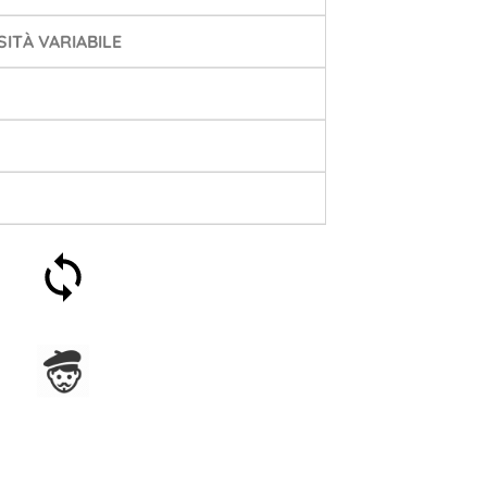
ITÀ VARIABILE
Soddisfatti o rimborsati
entro 30 giorni
Assemblato in Francia