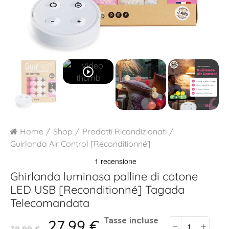
play_circle_outline
Home
Shop
Prodotti Ricondizionati
Guirlanda Air Control [Reconditionné]
Ghirlanda luminosa palline di cotone
LED USB [Reconditionné]
Tagada
Telecomandata
27,99 €
Tasse incluse