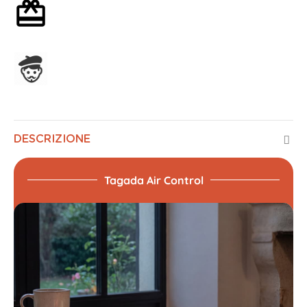
Confezione regalo opzionale
Assemblato in Francia
DESCRIZIONE
Tagada Air Control