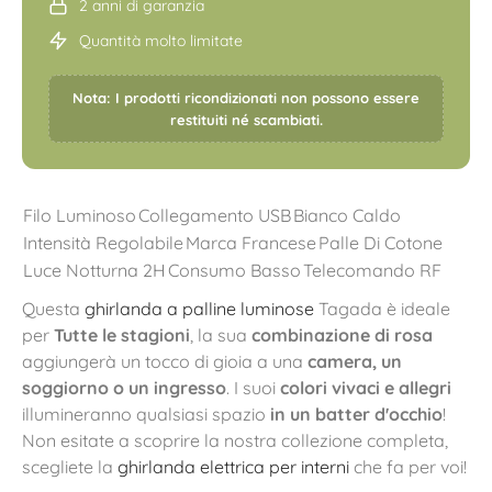
2 anni di garanzia
Quantità molto limitate
Nota: I prodotti ricondizionati non possono essere
restituiti né scambiati.
Filo Luminoso
Collegamento USB
Bianco Caldo
Intensità Regolabile
Marca Francese
Palle Di Cotone
Luce Notturna 2H
Consumo Basso
Telecomando RF
Questa
ghirlanda a palline luminose
Tagada è ideale
per
Tutte le stagioni
, la sua
combinazione di rosa
aggiungerà un tocco di gioia a una
camera, un
soggiorno o un ingresso
. I suoi
colori vivaci e allegri
illumineranno qualsiasi spazio
in un batter d'occhio
!
Non esitate a scoprire la nostra collezione completa,
scegliete la
ghirlanda elettrica per interni
che fa per voi!