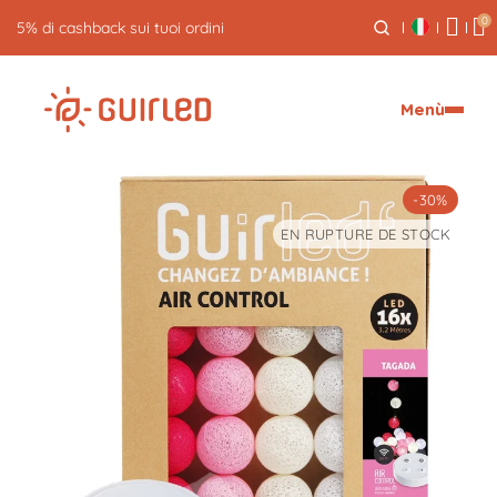
0
5% di cashback sui tuoi ordini
Menù
-30%
EN RUPTURE DE STOCK