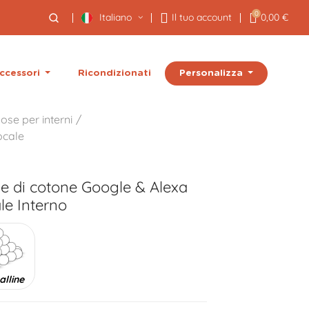
0
Italiano
Il tuo account
0,00 €
Personalizza
ccessori
Ricondizionati
ose per interni
ocale
ne di cotone Google & Alexa
e Interno
alline