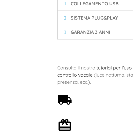
COLLEGAMENTO USB
SISTEMA PLUG&PLAY
GARANZIA 3 ANNI
Consulta il nostro
tutorial per l'us
controllo vocale
(luce notturna, st
presenza, ecc.).
Spedizione gratuita a
partire da 59€
Confezione regalo
opzionale