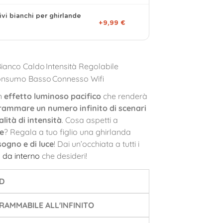
ivi bianchi per ghirlande
+9,99 €
Bianco Caldo
Intensità Regolabile
onsumo Basso
Connesso Wifi
n
effetto luminoso pacifico
che renderà
ammare un numero infinito di scenari
lità di intensità
. Cosa aspetti a
e
? Regala a tuo figlio una ghirlanda
sogno e di luce
! Dai un’occhiata a tutti i
a da interno
che desideri!
D
AMMABILE ALL'INFINITO