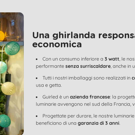
Una ghirlanda respons
economica
Con un consumo inferiore a
3 watt
, le no
performante
senza surriscaldare
, anche in 
Tutti i nostri imballaggi sono realizzati in
c
usa e getta.
Guirled è un
azienda francese
: la proget
luminarie avvengono nel sud della Francia, v
Progettate per durare, le nostre luminari
beneficiano di una
garanzia di 3 anni
.