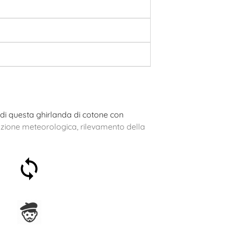
o di questa ghirlanda di cotone con
azione meteorologica, rilevamento della
Soddisfatti o rimborsati
entro 30 giorni
Assemblato in Francia