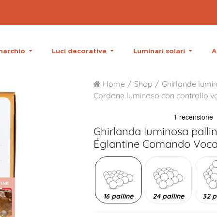
 marchio
Luci decorative
Luminari solari
A
Home
Shop
Ghirlande lumin
Cordone luminoso con controllo v
Ghirlanda luminosa palli
Églantine Comando Vocal
16 palline
24 palline
32 p