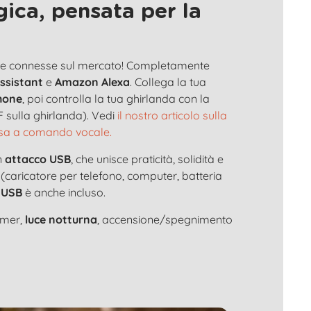
ica, pensata per la
nose connesse sul mercato! Completamente
ssistant
e
Amazon Alexa
. Collega la tua
hone
, poi controlla la tua ghirlanda con la
 sulla ghirlanda). Vedi
il nostro articolo sulla
osa a comando vocale.
n
attacco USB
, che unisce praticità, solidità e
 (caricatore per telefono, computer, batteria
 USB
è anche incluso.
timer,
luce notturna
, accensione/spegnimento