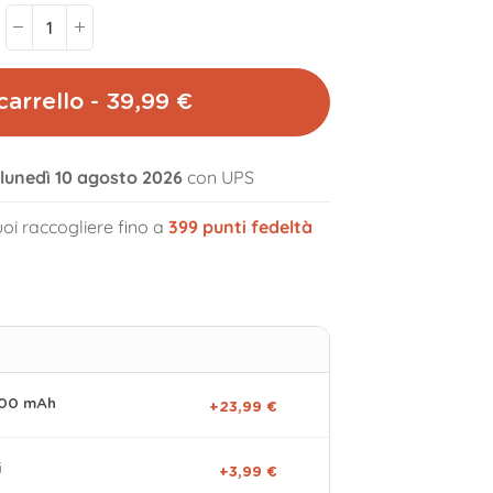
carrello - 39,99 €
l lunedì 10 agosto 2026
con UPS
volume_off
oi raccogliere fino a
399
punti fedeltà
000 mAh
+23,99 €
i
+3,99 €