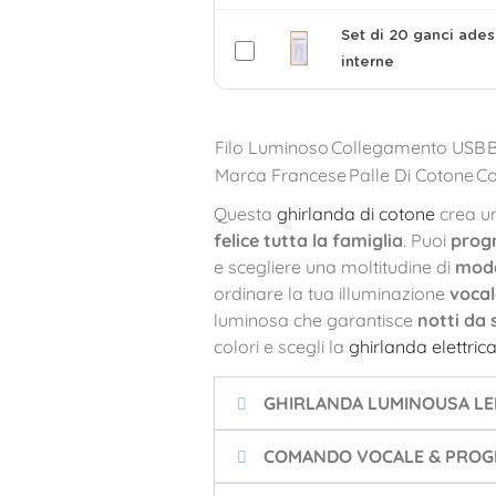
Set di 20 ganci ades
interne
Filo Luminoso
Collegamento USB
Marca Francese
Palle Di Cotone
C
Questa
ghirlanda di cotone
crea u
felice tutta la famiglia
. Puoi
progr
e scegliere una moltitudine di
moda
ordinare la tua illuminazione
vocal
luminosa che garantisce
notti da 
colori e scegli la
ghirlanda elettric
GHIRLANDA LUMINOUSA LE
COMANDO VOCALE & PROGR