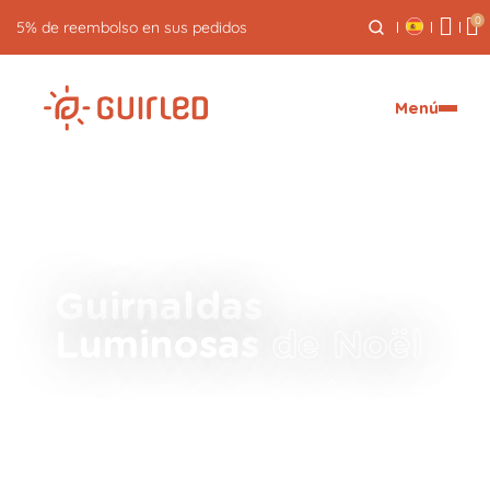
0
5% de reembolso en sus pedidos
Menú
Guirnaldas
Luminosas
de Noël
¡Toda una colección de luminarias dedicada a
las fiestas!