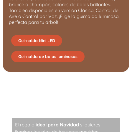
bronce o champán, colores de bolas brillantes.
También disponibles en versión Clásica, Control de
Aire o Control por Voz. ¡Elige la guirnalda luminosa
perfecta para tu árbol!
Guirnalda Mini LED
Guirnalda de bolas luminosas
Guirnalda luminosa
responsable, tecnológica
y de moda
El regalo
ideal para Navidad
si quieres
iluminar los ojos de tus seres queridos.