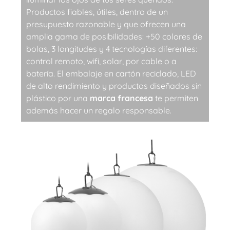
Productos fiables, útiles, dentro de un
presupuesto razonable y que ofrecen una
amplia gama de posibilidades: +50 colores de
bolas, 3 longitudes y 4 tecnologías diferentes:
control remoto, wifi, solar, por cable o a
batería. El embalaje en cartón reciclado, LED
de alto rendimiento y productos diseñados sin
plástico por una
marca francesa
te permiten
además hacer un regalo responsable.