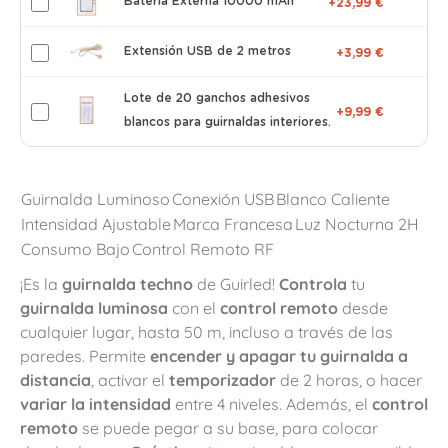
Batería Externa 10000 mAh
+23,99 €
Extensión USB de 2 metros
+3,99 €
Lote de 20 ganchos adhesivos
+9,99 €
blancos para guirnaldas interiores.
Guirnalda Luminoso
Conexión USB
Blanco Caliente
Intensidad Ajustable
Marca Francesa
Luz Nocturna 2H
Consumo Bajo
Control Remoto RF
¡Es la
guirnalda techno
de Guirled!
Controla
tu
guirnalda luminosa
con el
control remoto
desde
cualquier lugar, hasta 50 m, incluso a través de las
paredes. Permite
encender y apagar tu guirnalda a
distancia
, activar el
temporizador
de 2 horas, o hacer
variar la intensidad
entre 4 niveles. Además, el
control
remoto
se puede pegar a su base, para colocar