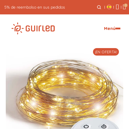
0
5% de reembolso en sus pedidos
Menú
¡EN OFERTA!