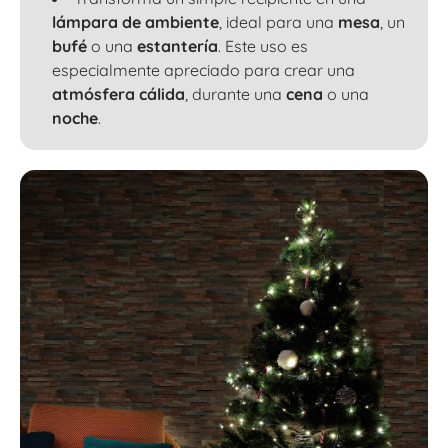
lámpara de ambiente
, ideal para una
mesa
, un
bufé
o una
estantería
. Este uso es
especialmente apreciado para crear una
atmósfera cálida
, durante una
cena
o una
noche
.