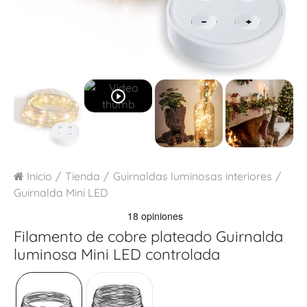
play_circle_outline
Inicio
Tienda
Guirnaldas luminosas interiores
Guirnalda Mini LED
Filamento de cobre plateado
Guirnalda
luminosa Mini LED controlada