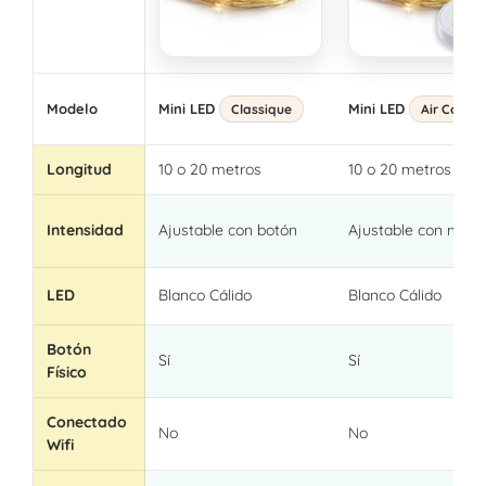
Modelo
Mini LED
Mini LED
Classique
Air Contro
Longitud
10 o 20 metros
10 o 20 metros
Intensidad
Ajustable con botón
Ajustable con man
LED
Blanco Cálido
Blanco Cálido
Botón
Sí
Sí
Físico
Conectado
No
No
Wifi