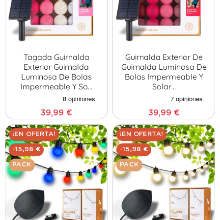
Tagada Guirnalda
Guirnalda Exterior De
Exterior Guirnalda
Guirnalda Luminosa De
Luminosa De Bolas
Bolas Impermeable Y
Impermeable Y So…
Solar…
39,99 €
39,99 €
¡EN OFERTA!
¡EN OFERTA!
-15,98 €
-15,98 €
PACK
PACK