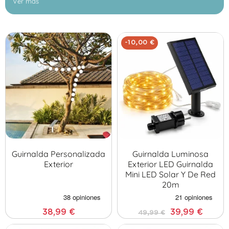
Ver más
cautivan con su apariencia retro. Opta por las guirnaldas mini
LED solares, una sinfonía de iluminación delicada. Crea veladas
mágicas y memorables en tu jardín, en tu terraza, o en cualquier
lugar al aire libre. Sumérgete en nuestra selección y deja que tus
-10,00 €
exteriores brillen con Guirled.
Guirnalda Personalizada
Guirnalda Luminosa
Exterior
Exterior LED Guirnalda
Mini LED Solar Y De Red
20m
38,99 €
39,99 €
49,99 €