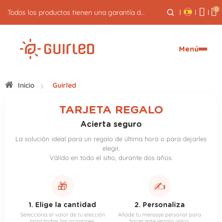
0
Todos los productos tienen una garantía de 3 años
Menú
Inicio
Guirled
TARJETA REGALO
Acierta seguro
La solución ideal para un regalo de última hora o para dejarles
elegir.
Válido en todo el sitio, durante dos años.
🎁
✍️
1. Elige la cantidad
2. Personaliza
Selecciona el valor de tu elección
Añade tu mensaje personal para
para todas las ocasiones.
hacer este regalo único.