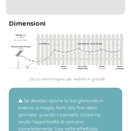
Dimensioni
Clicca sull'immagine per vederla in grande.
⚠️ Se desideri riporre la tua ghirlanda in
inverno, è meglio farlo alla fine della
giornata, quando il pannello solare ha
avuto l'opportunità di caricarsi
completamente. Una volta effettuato