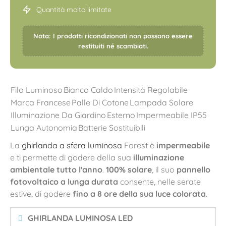
Quantità molto limitate
Nota: I prodotti ricondizionati non possono essere
restituiti né scambiati.
Filo Luminoso
Bianco Caldo
Intensità Regolabile
Marca Francese
Palle Di Cotone
Lampada Solare
Illuminazione Da Giardino
Esterno
Impermeabile IP55
Lunga Autonomia
Batterie Sostituibili
La
ghirlanda a sfera luminosa
Forest è
impermeabile
e ti permette di godere della sua
illuminazione
ambientale
tutto l'anno
.
100% solare
, il suo
pannello
fotovoltaico a lunga durata
consente, nelle serate
estive, di godere
fino a 8 ore della sua luce colorata
.
GHIRLANDA LUMINOSA LED