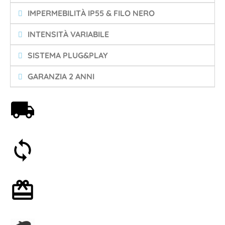
IMPERMEBILITÀ IP55 & FILO NERO
INTENSITÀ VARIABILE
SISTEMA PLUG&PLAY
GARANZIA 2 ANNI
Spedizione gratuita a partire da 59€
Soddisfatti o rimborsati entro 30 giorni
Confezione regalo opzionale