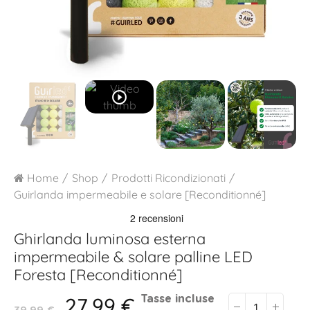
play_circle_outline
Home
Shop
Prodotti Ricondizionati
Guirlanda impermeabile e solare [Reconditionné]
Ghirlanda luminosa esterna
impermeabile & solare palline LED
Foresta [Reconditionné]
27,99 €
Tasse incluse