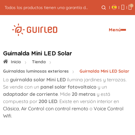
0
Todos los productos tienen una garantía de 3 años
Menú
Guirnalda Mini LED Solar
Inicio
Tienda
Guirnaldas luminosas exteriores
Guirnalda Mini LED Solar
La
guirnalda solar Mini LED
ilumina jardines y terrazas.
Se vende con un
panel solar fotovoltaico
y un
adaptador de corriente
. Mide
20 metros
y está
compuesta por
200 LED
. Existe en versión interior en
Clásica
,
Air Control con control remoto
o
Voice Control
Wifi
.