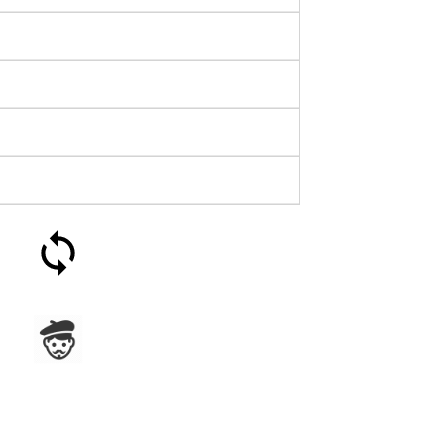
Satisfecho o reembolsado
en 30 días
Ensamblado en Francia