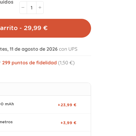
luidos
arrito - 29,99 €
tes, 11 de agosto de 2026
con UPS
volume_off
r
299
puntos de fidelidad
(1,50 €)
000 mAh
+23,99 €
metros
+3,99 €