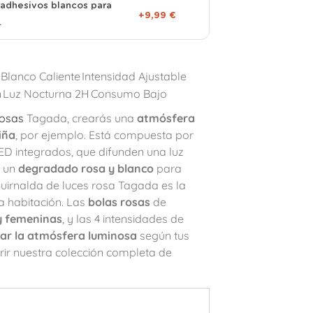
adhesivos blancos para
+9,99 €
.
Blanco Caliente
Intensidad Ajustable
n
Luz Nocturna 2H
Consumo Bajo
nosas
Tagada, crearás una
atmósfera
iña
, por ejemplo. Está compuesta por
D integrados, que difunden una luz
e un
degradado rosa y blanco
para
guirnalda de luces rosa Tagada es la
a habitación. Las
bolas rosas
de
y femeninas
, y las 4 intensidades de
zar la atmósfera luminosa
según tus
ir nuestra colección completa de