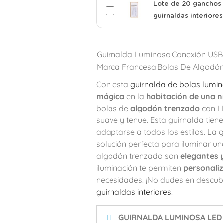
Lote de 20 ganchos 
guirnaldas interiores
Guirnalda Luminoso
Conexión USB
Marca Francesa
Bolas De Algodó
Con esta
guirnalda de bolas lumi
mágica
en la
habitación de una n
bolas de
algodón trenzado
con LE
suave y tenue. Esta guirnalda tien
adaptarse a todos los estilos. La 
solución perfecta para iluminar un
algodón trenzado son
elegantes 
iluminación te permiten
personali
necesidades. ¡No dudes en descubr
guirnaldas interiores
!
GUIRNALDA LUMINOSA LED