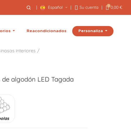
0
Español
Su cuenta
0,00 €
Personaliza
orios
Reacondicionados
inosas interiores
s de algodón LED
Tagada
bolas