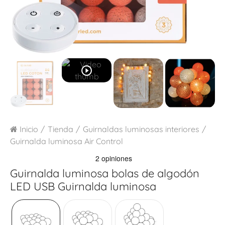
play_circle_outline
Inicio
Tienda
Guirnaldas luminosas interiores
Guirnalda luminosa Air Control
Guirnalda luminosa bolas de algodón
LED USB
Guirnalda luminosa