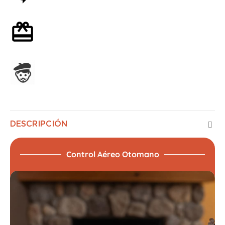
Envoltorio de regalo opcional
Ensamblado en Francia
DESCRIPCIÓN
Control Aéreo Otomano