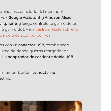
 luminosas conectada del mercado!
e voz
Google Assistant
y
Amazon Alexa
.
artphone
, y luego controla tu guirnalda por
la guirnalda). Ver
nuestro artículo sobre la
de bola con control por voz.
das con un
conector USB
, combinando
 guirnalda donde quieras (cargador de
). Un
adaptador de corriente doble USB
ón: temporizador,
luz nocturna
,
ad
, etc.