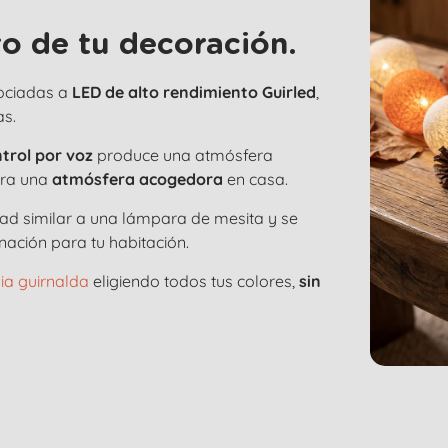
o de tu decoración.
ociadas a
LED de alto rendimiento Guirled
,
as.
trol por voz
produce una atmósfera
ara una
atmósfera acogedora
en casa.
dad similar a una lámpara de mesita y se
nación para tu habitación.
ia guirnalda
eligiendo todos tus colores,
sin