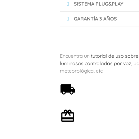
SISTEMA PLUG&PLAY
GARANTÍA 3 AÑOS
Encuentra un
tutorial de uso sobre
luminosas controladas por voz
, p
meteorológica, etc
Envío gratis a partir de
59€
Envoltorio de regalo
opcional