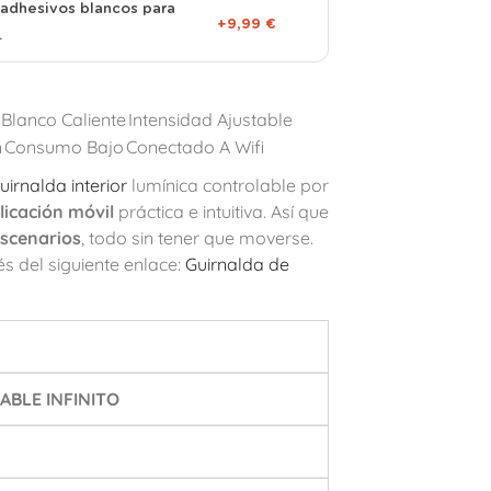
adhesivos blancos para
+9,99 €
.
Blanco Caliente
Intensidad Ajustable
n
Consumo Bajo
Conectado A Wifi
uirnalda interior
lumínica controlable por
licación móvil
práctica e intuitiva. Así que
 escenarios
, todo sin tener que moverse.
s del siguiente enlace:
Guirnalda de
BLE INFINITO