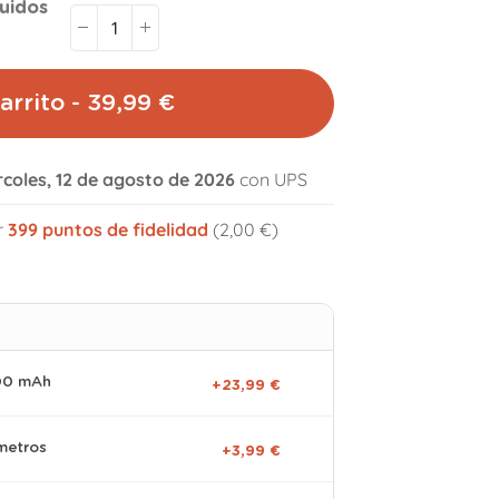
uidos
arrito - 39,99 €
rcoles, 12 de agosto de 2026
con UPS
volume_off
r
399
puntos de fidelidad
(2,00 €)
000 mAh
+23,99 €
metros
+3,99 €