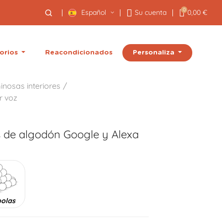
0
Español
Su cuenta
0,00 €
Personaliza
orios
Reacondicionados
inosas interiores
r voz
s de algodón Google y Alexa
bolas