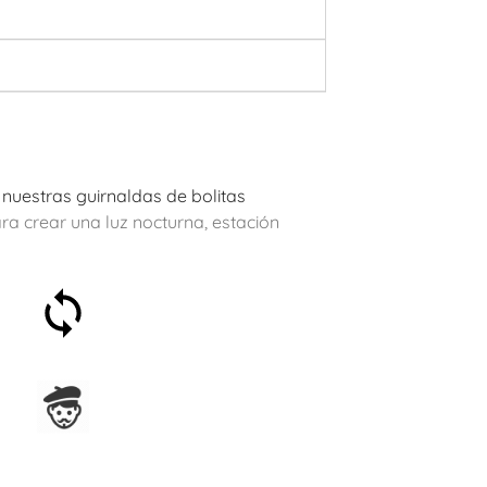
 nuestras guirnaldas de bolitas
ara crear una luz nocturna, estación
Satisfecho o reembolsado
en 30 días
Ensamblado en Francia