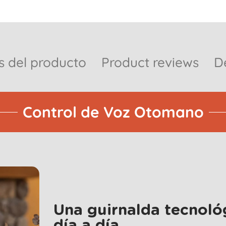
s del producto
Product reviews
D
Control de Voz Otomano
Una guirnalda tecnoló
día a día.