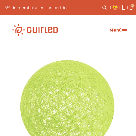
0
5% de reembolso en sus pedidos
Menú