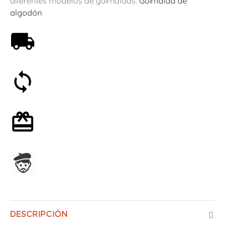
diferentes modelos de guirnaldas:
Guirnalda de
algodón
Envío gratis a partir de 59€
Satisfecho o reembolsado en 30 días
Envoltorio de regalo opcional
Ensamblado en Francia
DESCRIPCIÓN