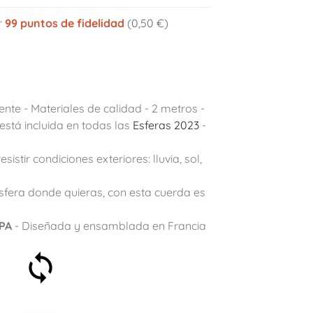
r
99
puntos de fidelidad
(0,50 €)
tente - Materiales de calidad - 2 metros -
stá incluida en todas las
Esferas 2023
-
istir condiciones exteriores: lluvia, sol,
Esfera donde quieras, con esta cuerda es
PA
- Diseñada y ensamblada en Francia
Satisfecho o reembolsado
en 30 días