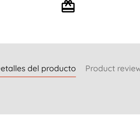
Envoltorio de regalo
opcional
etalles del producto
Product revie