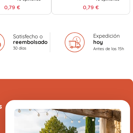
0,79 €
0,79 €
Expedición
Satisfecho o
reembolsado
hoy
30 días
Antes de las 15h
s
¿Tienes una pregunta
sobre uno de nuestros
productos?