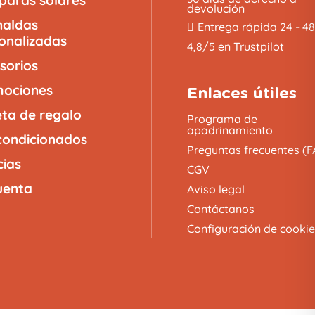
devolución
naldas
Entrega rápida 24 - 4
onalizadas
4,8/5 en Trustpilot
sorios
ociones
Enlaces útiles
eta de regalo
Programa de
apadrinamiento
ondicionados
Preguntas frecuentes (F
cias
CGV
uenta
Aviso legal
Contáctanos
Configuración de cookie