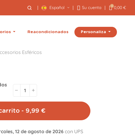
0
Español
Su cuenta
0,00 €
Personaliza
orios
Reacondicionados
ccesorios Esféricos
dos
carrito - 9,99 €
rcoles, 12 de agosto de 2026
con UPS