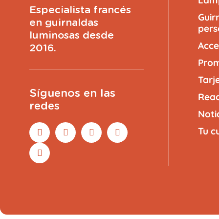
Especialista francés
Guir
en guirnaldas
pers
luminosas desde
Acce
2016.
Prom
Tarj
Síguenos en las
Reac
redes
Noti
Tu c