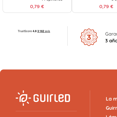
0,79 €
0,79 €
Gara
3 añ
La 
Guir
Lámp