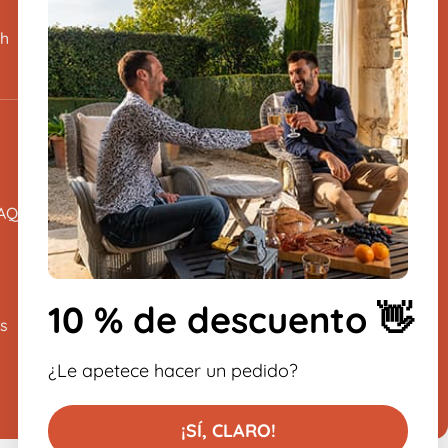
Envíenos un mensaje y le
responderemos lo antes posible.
8h
​
Suscríbete al boletín.
-10% en su primer pedido
AQ)
10 % de descuento 👋
s
¿Le apetece hacer un pedido?
¡SÍ, CLARO!