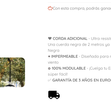
Con esta compra, podrás gana
❤️
CORDA ADICIONAL
- Ultra resis
Una cuerda negra de 2 metros ya e
Negra
IMPERMEABLE
- Diseñada para res
☂️
viento
100% MODULABLE
- ¡Cuelga tu 
⚙️
súper fácil!
✅
GARANTÍA DE 3 AÑOS EN EURO
Envío gratis a partir de
59€