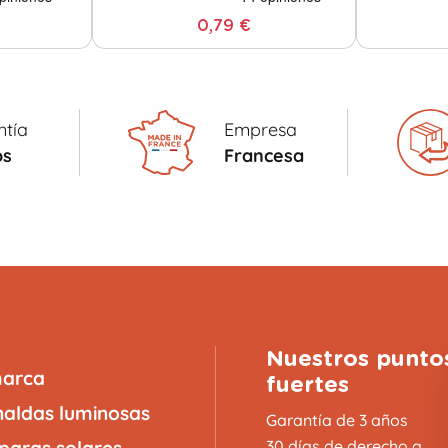
0,79 €
ntía
Empresa
os
Francesa
Nuestros punto
marca
fuertes
naldas luminosas
Garantía de 3 años
aras solares
30 días de derecho a