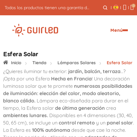
0
Todos los productos tienen una garantía de 3 años
Menú
Esfera Solar
Inicio
Tienda
Lámparas Solares
Esfera Solar
¿Quieres iluminar tu exterior:
jardín, balcón, terraza
...?
¡Opta por una Esfera
Hecha en Francia
! Una decoración
luminosa solar que te promete
numerosas posibilidades
de iluminación: elección del color, modo aleatorio,
blanco cálido.
Lámpara eco-diseñada para durar en el
tiempo, la Esfera solar
de última generación
crea
ambientes lunares.
Disponibles en 4 dimensiones (30, 40,
50, 65 cm), se incluye un
control remoto
y un
panel solar
.
La Esfera es
100% autónoma
desde que cae la noche.