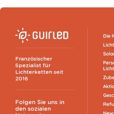
Die 
Lich
Sola
Französischer
Pers
Spezialist für
Lich
Lichterketten seit
Zub
2016
Akti
Gesc
Folgen Sie uns in
Refu
den sozialen
New