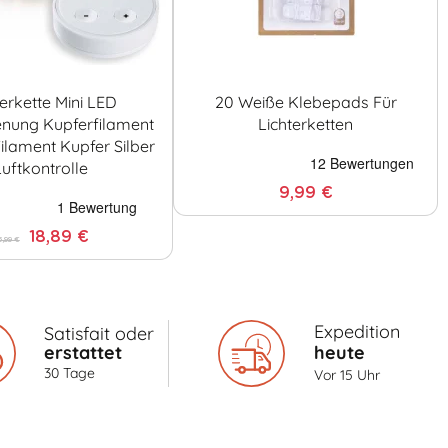
terkette Mini LED
20 Weiße Klebepads Für
enung Kupferfilament
Lichterketten
 Filament Kupfer Silber
Luftkontrolle
9,99 €
18,89 €
6,99 €
Expedition
Satisfait oder
erstattet
heute
30 Tage
Vor 15 Uhr