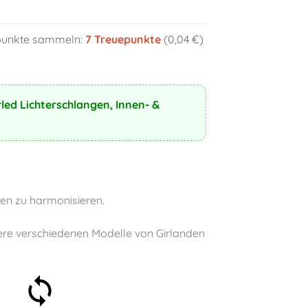
epunkte sammeln:
7
Treuepunkte
(0,04 €)
led Lichterschlangen, Innen- &
nen zu harmonisieren.
sere verschiedenen Modelle von Girlanden
30 Tage Geld-zurück-
Garantie