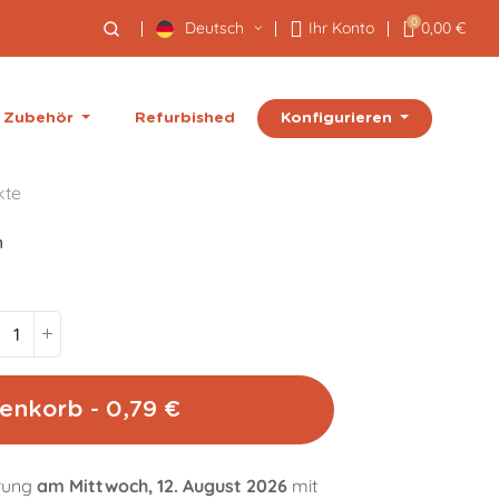
0
Deutsch
Ihr Konto
0,00 €
Konfigurieren
Zubehör
Refurbished
kte
enkorb - 0,79 €
erung
am Mittwoch, 12. August 2026
mit