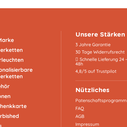
Unsere Stärken
Marke
3 Jahre Garantie
terketten
30 Tage Widerrufsrecht
rleuchten
Schnelle Lieferung 24 -
48h
onalisierbare
4,8/5 auf Trustpilot
terketten
ehör
Nützliches
onen
Patenschaftsprogramm
henkkarte
FAQ
rbished
AGB
Impressum
s