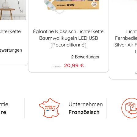
chterkette
Églantine Klassisch Lichterkette
Lich
Baumwollkugeln LED USB
Fernbedi
[Reconditionné]
Silver Air
20,99 €
29,99 €
2
tie
Unternehmen
hre
Französisch