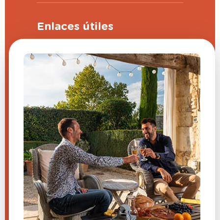
Enlaces útiles
Programa de apadrinamiento
Preguntas frecuentes (FAQ)
CGV
Aviso legal
Contáctanos
Configuración de cookies
¿Tienes una pregunta sobre
uno de nuestros productos?
Envíenos un mensaje y le
responderemos lo antes posible.
​