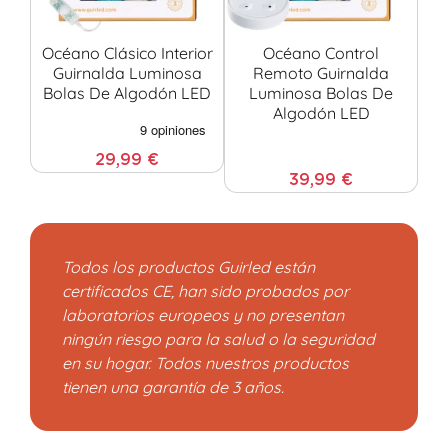
Océano Clásico Interior
Océano Control
Ó
Guirnalda Luminosa
Remoto Guirnalda
Bolas De Algodón LED
Luminosa Bolas De
Algodón LED
29,99 €
39,99 €
Todos los productos Guirled están
certificados CE, han sido probados por
laboratorios europeos y no presentan
ningún riesgo para la salud o la seguridad
en su hogar. Todos nuestros productos
tienen una garantía de 3 años.