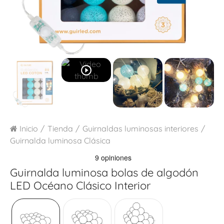
play_circle_outline
Inicio
Tienda
Guirnaldas luminosas interiores
Guirnalda luminosa Clásica
Guirnalda luminosa bolas de algodón
LED
Océano Clásico Interior