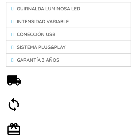
GUIRNALDA LUMINOSA LED
INTENSIDAD VARIABLE
CONECCIÓN USB
SISTEMA PLUG&PLAY
GARANTÍA 3 AÑOS
Envío gratis a partir de 59€
Satisfecho o reembolsado en 30 días
Envoltorio de regalo opcional