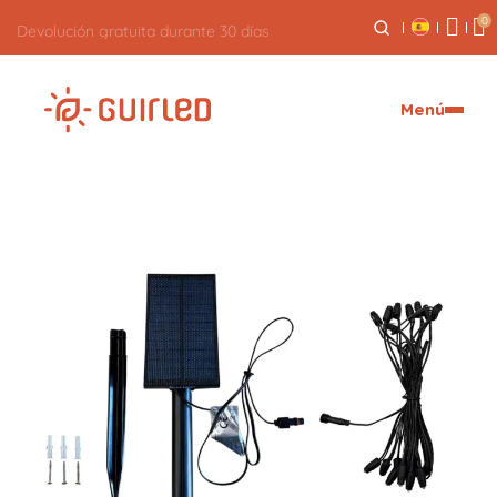
0
Devolución gratuita durante 30 días
Menú