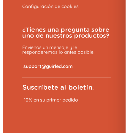
Configuración de cookies
¿Tienes una pregunta sobre
uno de nuestros productos?
Envíenos un mensaje y le
responderemos lo antes posible.
​
Suscríbete al boletín.
10 % de descuento 👋
-10% en su primer pedido
¿Le apetece hacer un pedido?
¡SÍ, CLARO!