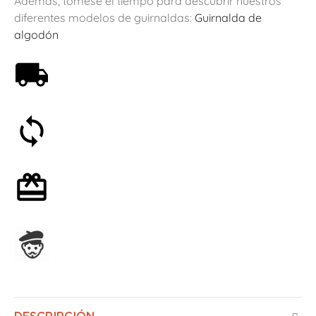
Además, tómese el tiempo para descubrir nuestros
diferentes modelos de guirnaldas:
Guirnalda de
algodón
Envío gratis a partir de 59€
Satisfecho o reembolsado en 30 días
Envoltorio de regalo opcional
Ensamblado en Francia