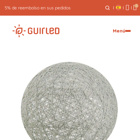
0
5% de reembolso en sus pedidos
Menú