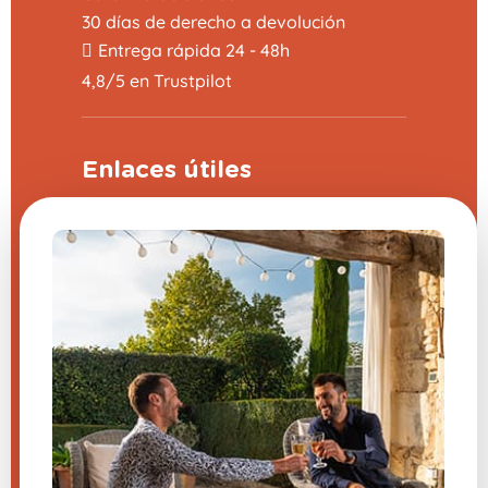
30 días de derecho a devolución
Entrega rápida 24 - 48h
4,8/5 en Trustpilot
Enlaces útiles
Programa de apadrinamiento
Preguntas frecuentes (FAQ)
CGV
Aviso legal
Contáctanos
Configuración de cookies
¿Tienes una pregunta sobre
uno de nuestros productos?