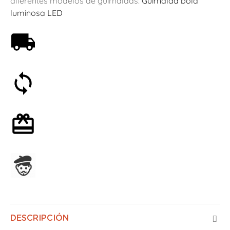
diferentes modelos de guirnaldas:
Guirnalda bola
luminosa LED
Envío gratis a partir de 59€
Satisfecho o reembolsado en 30 días
Envoltorio de regalo opcional
Ensamblado en Francia
DESCRIPCIÓN