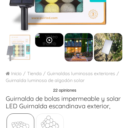
play_circle_outline
Inicio
Tienda
Guirnaldas luminosas exteriores
Guirnalda luminosa de algodón solar
Guirnalda de bolas impermeable y solar
LED
Guirnalda escandinava exterior,