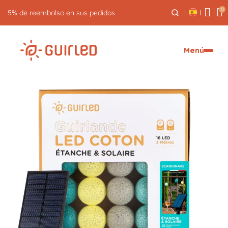
0
5% de reembolso en sus pedidos
Menú