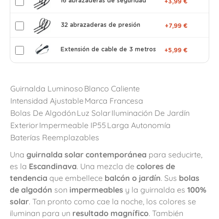
16 abrazaderas de seguridad
+3,99 €
32 abrazaderas de presión
+7,99 €
Extensión de cable de 3 metros
+5,99 €
Guirnalda Luminoso
Blanco Caliente
Intensidad Ajustable
Marca Francesa
Bolas De Algodón
Luz Solar
Iluminación De Jardín
Exterior
Impermeable IP55
Larga Autonomía
Baterías Reemplazables
Una
guirnalda solar contemporánea
para seducirte,
es la
Escandinava
. Una mezcla de
colores de
tendencia
que embellece
balcón o jardín
. Sus
bolas
de algodón
son
impermeables
y la guirnalda es
100%
solar
. Tan pronto como cae la noche, los colores se
iluminan para un
resultado magnífico
. También