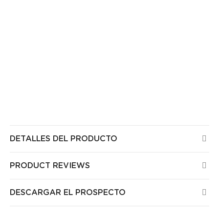
descarga de la batería. La degradación de las
bolas durante la vida útil de la guirnalda no está
cubierta por la garantía. Te aconsejamos fijarla con
el máximo de puntos de sujeción (un mínimo de 4
para las 16 bolas y 8 para las 32). No ancles la
guirnalda a una rama móvil, ya que podría
romperse con el viento. No cuelgues la guirnalda
solo por los dos extremos, ya que podría hundirse
bajo su propio peso o por el viento/lluvia.
DETALLES DEL PRODUCTO
PRODUCT REVIEWS
DESCARGAR EL PROSPECTO