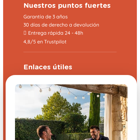
Nuestros puntos fuertes
Garantía de 3 años
30 días de derecho a devolución
Entrega rápida 24 - 48h
4,8/5 en Trustpilot
Enlaces útiles
Programa de apadrinamiento
Preguntas frecuentes (FAQ)
CGV
Aviso legal
Contáctanos
Configuración de cookies