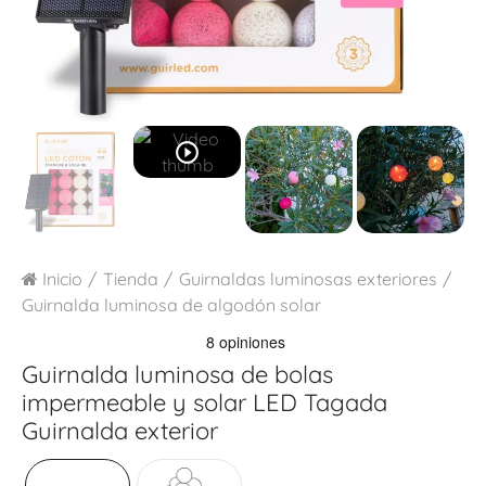
play_circle_outline
Inicio
Tienda
Guirnaldas luminosas exteriores
Guirnalda luminosa de algodón solar
Guirnalda luminosa de bolas
impermeable y solar LED
Tagada
Guirnalda exterior