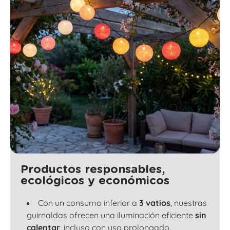
Productos responsables,
ecológicos y económicos
Con un consumo inferior a
3 vatios
, nuestras
guirnaldas ofrecen una iluminación eficiente
sin
calentar
, incluso con uso prolongado.