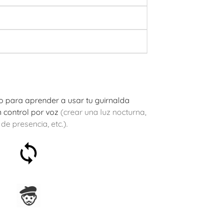
to para aprender a usar tu guirnalda
 control por voz
(crear una luz nocturna,
e presencia, etc.).
Satisfecho o reembolsado
en 30 días
Ensamblado en Francia