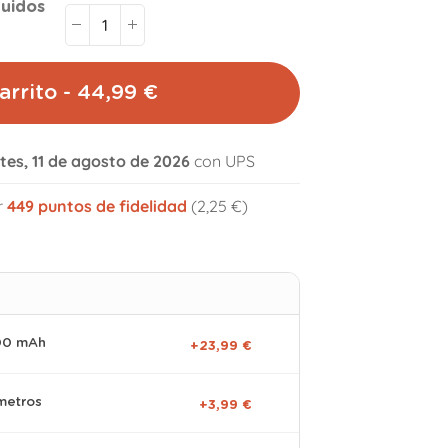
luidos
arrito - 44,99 €
tes, 11 de agosto de 2026
con UPS
volume_off
r
449
puntos de fidelidad
(2,25 €)
000 mAh
+23,99 €
metros
+3,99 €