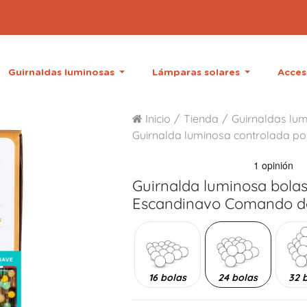
Guirnaldas luminosas
Lámparas solares
Acces
Inicio
Tienda
Guirnaldas lum
Guirnalda luminosa controlada po
Guirnalda luminosa bola
Escandinavo Comando d
16 bolas
24 bolas
32 