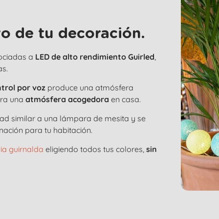
o de tu decoración.
ociadas a
LED de alto rendimiento Guirled
,
as.
trol por voz
produce una atmósfera
ara una
atmósfera acogedora
en casa.
dad similar a una lámpara de mesita y se
nación para tu habitación.
ia guirnalda
eligiendo todos tus colores,
sin