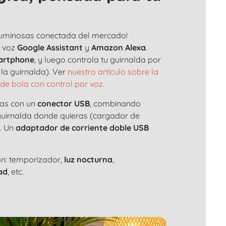
 luminosas conectada del mercado!
e voz
Google Assistant
y
Amazon Alexa
.
artphone
, y luego controla tu guirnalda por
la guirnalda). Ver
nuestro artículo sobre la
de bola con control por voz.
das con un
conector USB
, combinando
 guirnalda donde quieras (cargador de
). Un
adaptador de corriente doble USB
ón: temporizador,
luz nocturna
,
ad
, etc.