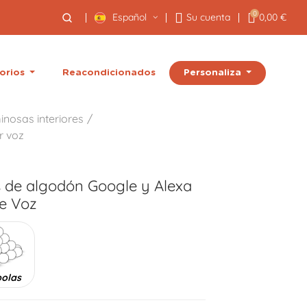
0
Español
Su cuenta
0,00 €
Personaliza
orios
Reacondicionados
inosas interiores
r voz
s de algodón Google y Alexa
e Voz
bolas