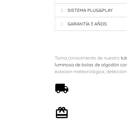
SISTEMA PLUG&PLAY
GARANTÍA 3 AÑOS
Toma conocimiento de nuestro
tu
luminosa de bolas de algodón con
estación meteorológica, detección d
Envío gratis a partir de
59€
Envoltorio de regalo
opcional