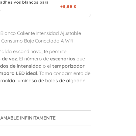
adhesivos blancos para
+9,99 €
.
Blanco Caliente
Intensidad Ajustable
n
Consumo Bajo
Conectado A Wifi
nalda escandinava, te permite
s de voz
. El número de
escenarios
que
dos de intensidad
o el
temporizador
mpara LED ideal
. Toma conocimiento de
irnalda luminosa de bolas de algodón
AMABLE INFINITAMENTE