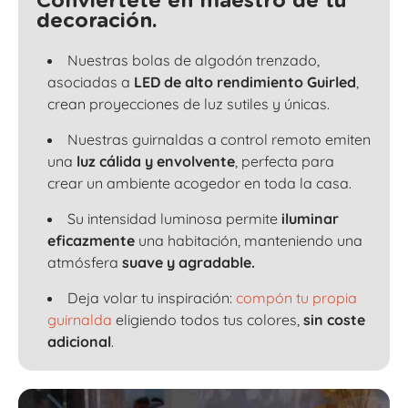
Conviértete en maestro de tu
decoración.
Nuestras bolas de algodón trenzado,
asociadas a
LED de alto rendimiento Guirled
,
crean proyecciones de luz sutiles y únicas.
Nuestras guirnaldas a control remoto emiten
una
luz cálida y envolvente
, perfecta para
crear un ambiente acogedor en toda la casa.
Su intensidad luminosa permite
iluminar
eficazmente
una habitación, manteniendo una
atmósfera
suave y agradable.
Deja volar tu inspiración:
compón tu propia
guirnalda
eligiendo todos tus colores,
sin coste
adicional
.