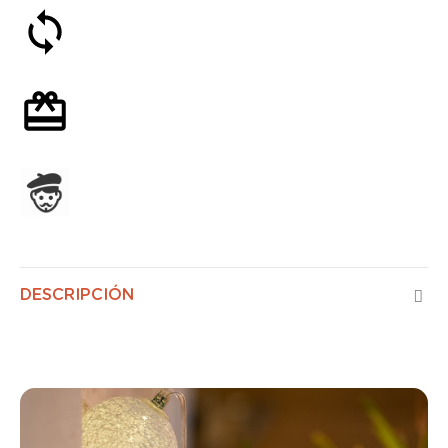
Satisfecho o reembolsado en 30 días
Envoltorio de regalo opcional
Ensamblado en Francia
DESCRIPCIÓN
Control de Aire Radiance