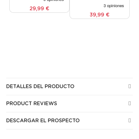
29,99 €
39,99 €
Todos los productos Guirled están certificados CE,
han sido probados por laboratorios europeos y no
presentan ningún riesgo para la salud o la
seguridad en su hogar. Todos nuestros productos
tienen una garantía de 3 años.
DETALLES DEL PRODUCTO
PRODUCT REVIEWS
DESCARGAR EL PROSPECTO