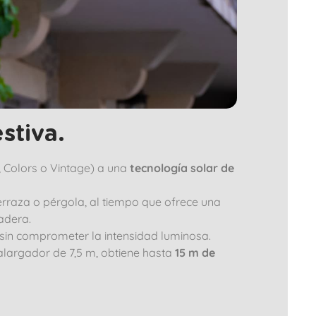
stiva.
, Colors o Vintage) a una
tecnología solar de
terraza o pérgola, al tiempo que ofrece una
madera.
 sin comprometer la intensidad luminosa.
n alargador de 7,5 m, obtiene hasta
15 m de