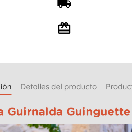
59€
Envoltorio de regalo
opcional
ión
Detalles del producto
Produc
 Guirnalda Guinguette