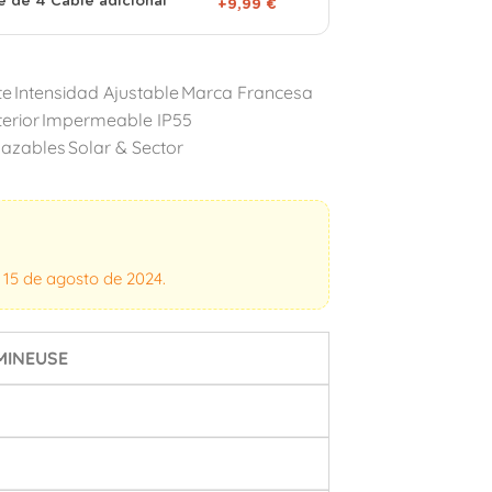
e de 4 Cable adicional
+9,99 €
te
Intensidad Ajustable
Marca Francesa
terior
Impermeable IP55
lazables
Solar & Sector
l 15 de agosto de 2024.
MINEUSE