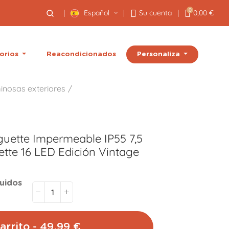
0
Español
Su cuenta
0,00 €
Personaliza
orios
Reacondicionados
inosas exteriores
guette Impermeable IP55 7,5
tte 16 LED Edición Vintage
uidos
arrito - 49,99 €