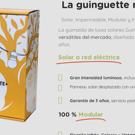
La guinguette 
Solar, Impermeable, Modular y In
La guirnalda de luces solares Guir
versátiles del mercado
, diseñada
años.
Solar o red eléctrica
Gran intensidad luminosa
, inclu
Panneau solar desplazado con u
Garantía de 3 años
, servicio p
100 %
Modular
Elección White, Colores
o
Vinta