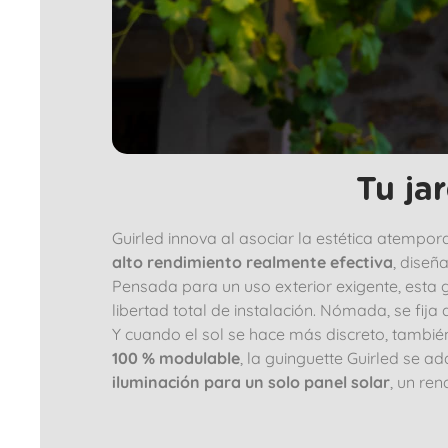
Tu ja
Guirled innova al asociar la estética atempor
alto rendimiento realmente efectiva
, diseñ
Pensada para un uso exterior exigente, esta g
libertad total de instalación. Nómada, se fij
Y cuando el sol se hace más discreto, tambi
100 % modulable
, la guinguette Guirled se a
iluminación para un solo panel solar
, un re