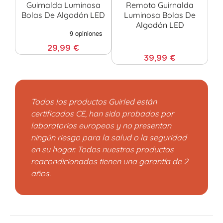
Guirnalda Luminosa
Remoto Guirnalda
Bolas De Algodón LED
Luminosa Bolas De
Algodón LED
29,99 €
39,99 €
Todos los productos Guirled están
certificados CE, han sido probados por
laboratorios europeos y no presentan
ningún riesgo para la salud o la seguridad
en su hogar. Todos nuestros productos
reacondicionados tienen una garantía de 2
años.