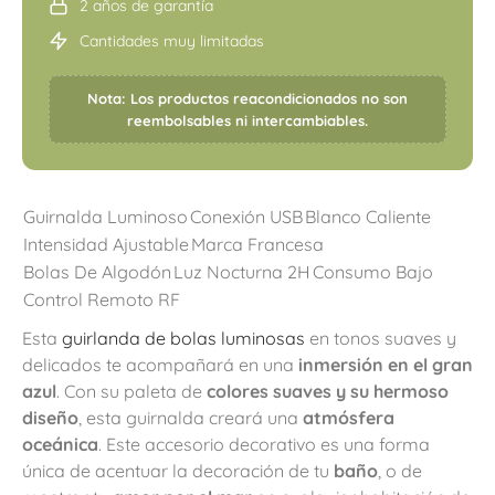
2 años de garantía
Cantidades muy limitadas
Nota: Los productos reacondicionados no son
reembolsables ni intercambiables.
Guirnalda Luminoso
Conexión USB
Blanco Caliente
Intensidad Ajustable
Marca Francesa
Bolas De Algodón
Luz Nocturna 2H
Consumo Bajo
Control Remoto RF
Esta
guirlanda de bolas luminosas
en tonos suaves y
delicados te acompañará en una
inmersión en el gran
azul
. Con su paleta de
colores suaves y su hermoso
diseño
, esta guirnalda creará una
atmósfera
oceánica
. Este accesorio decorativo es una forma
única de acentuar la decoración de tu
baño
, o de