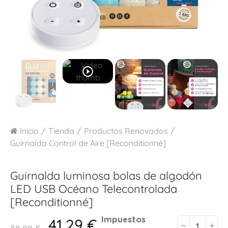
play_circle_outline
Inicio
Tienda
Productos Renovados
Guirnalda Control de Aire [Reconditionné]
Guirnalda luminosa bolas de algodón
LED USB
Océano Telecontrolada
[Reconditionné]
41,29 €
Impuestos