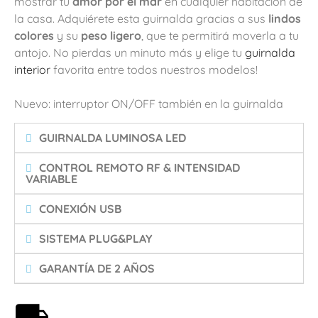
mostrar tu
amor por el mar
en cualquier habitación de
la casa. Adquiérete esta guirnalda gracias a sus
lindos
colores
y su
peso ligero
, que te permitirá moverla a tu
antojo. No pierdas un minuto más y elige tu
guirnalda
interior
favorita entre todos nuestros modelos!
Nuevo: interruptor ON/OFF también en la guirnalda
GUIRNALDA LUMINOSA LED
CONTROL REMOTO RF & INTENSIDAD
VARIABLE
CONEXIÓN USB
SISTEMA PLUG&PLAY
GARANTÍA DE 2 AÑOS
Envío gratis a partir de 59€