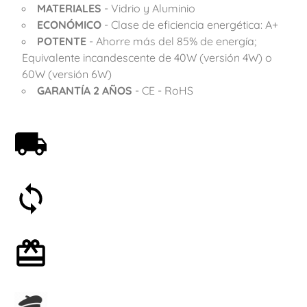
MATERIALES
- Vidrio y Aluminio
ECONÓMICO
- Clase de eficiencia energética: A+
POTENTE
- Ahorre más del 85% de energía;
Equivalente incandescente de 40W (versión 4W) o
60W (versión 6W)
GARANTÍA 2 AÑOS
- CE - RoHS
Envío gratis a partir de 59€
Satisfecho o reembolsado en 30 días
Envoltorio de regalo opcional