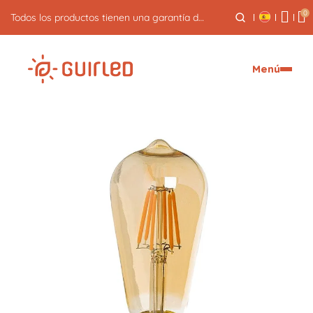
0
5% de reembolso en sus pedidos
Menú