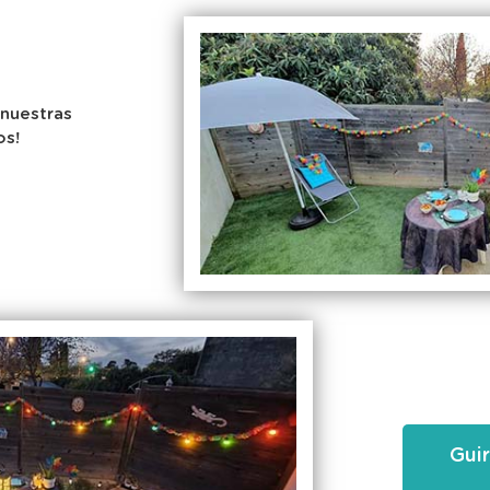
 nuestras
os!
Guir