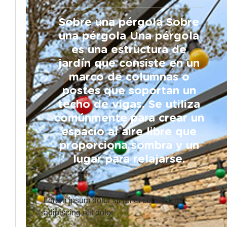
Sobre una pérgola Sobre
una pérgola Una pérgola
es una estructura de
jardín que consiste en un
marco de columnas o
postes que soportan un
techo de vigas. Se utiliza
comúnmente para crear un
espacio al aire libre que
proporciona sombra y un
lugar para relajarse.
Lorem ipsum dolor sit amet consectetur
adipiscing elit dolor