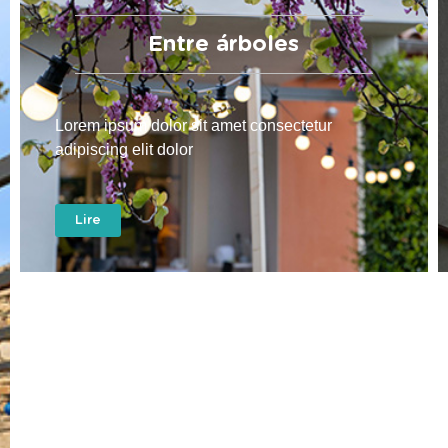
Entre árboles
Lorem ipsum dolor sit amet consectetur
adipiscing elit dolor
Lire