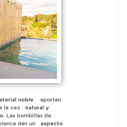
aterial noble
aportan
 a la vez
natural y
co
. Las bombillas de
blanca dan un
aspecto