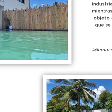
industr
mientras
objeto 
que se 
@lemaze