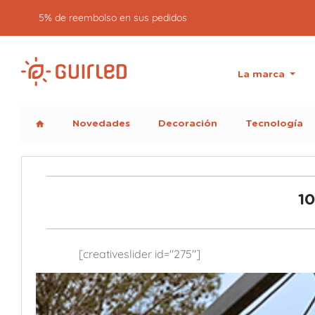
5% de reembolso en sus pedidos
La marca
Novedades
Decoración
Tecnología
home
10
[creativeslider id="275"]