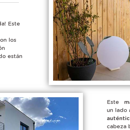
a! Este
on los
ón
do están
Este
m
un lado
auténti
cabeza 