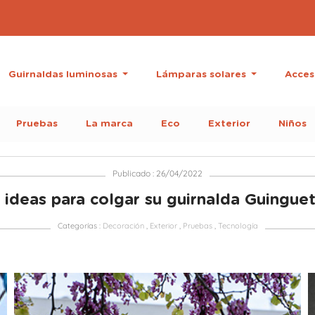
Guirnaldas luminosas
Lámparas solares
Acces
Pruebas
La marca
Eco
Exterior
Niños
Publicado : 26/04/2022
 ideas para colgar su guirnalda Guingue
Categorías :
Decoración
,
Exterior
,
Pruebas
,
Tecnología