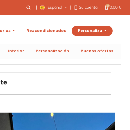
0
Español
Su cuenta
0,00 €
Personaliza
orios
Reacondicionados
Interior
Personalización
Buenas ofertas
tte