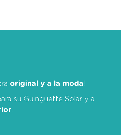
era
original y a la moda
!
ara su Guinguette Solar y a
ior
.