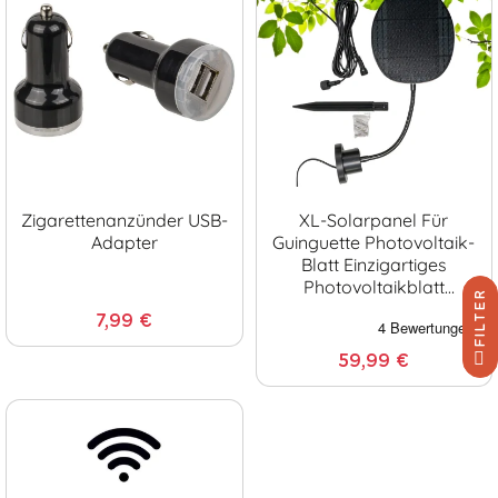
Zigarettenanzünder USB-
XL-Solarpanel Für
Adapter
Guinguette Photovoltaik-
Blatt Einzigartiges
Photovoltaikblatt
FILTER
Einzigartiges Design
7,99 €
Flexibler Fuß + 4 Meter
Ver
59,99 €