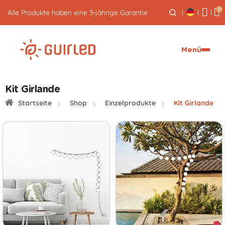
0
Alle Produkte haben eine 3-jährige Garantie
Menü
Kit Girlande
Startseite
Shop
Einzelprodukte
Kit Girlande