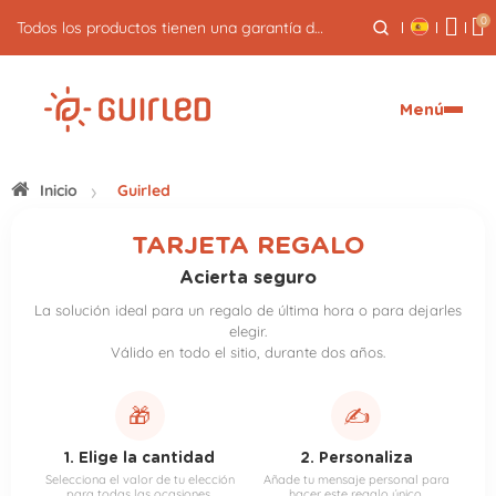
0
Todos los productos tienen una garantía de 3 años
Menú
Inicio
Guirled
TARJETA REGALO
Acierta seguro
La solución ideal para un regalo de última hora o para dejarles
elegir.
Válido en todo el sitio, durante dos años.
🎁
✍️
1. Elige la cantidad
2. Personaliza
Selecciona el valor de tu elección
Añade tu mensaje personal para
para todas las ocasiones.
hacer este regalo único.