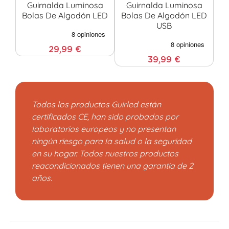
Guirnalda Luminosa
Guirnalda Luminosa
Bolas De Algodón LED
Bolas De Algodón LED
USB
29,99 €
39,99 €
Todos los productos Guirled están
certificados CE, han sido probados por
laboratorios europeos y no presentan
ningún riesgo para la salud o la seguridad
en su hogar. Todos nuestros productos
reacondicionados tienen una garantía de 2
años.