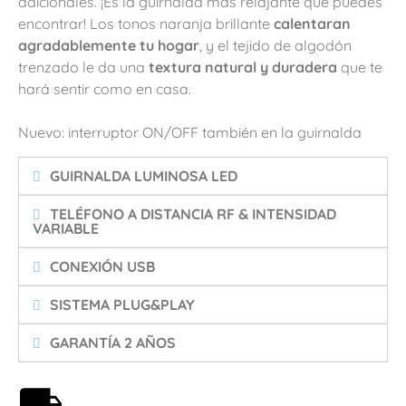
adicionales. ¡Es la guirnalda más relajante que puedes
encontrar! Los tonos naranja brillante
calentaran
agradablemente tu hogar
, y el tejido de algodón
trenzado le da una
textura natural y duradera
que te
hará sentir como en casa.
Nuevo: interruptor ON/OFF también en la guirnalda
GUIRNALDA LUMINOSA LED
TELÉFONO A DISTANCIA RF & INTENSIDAD
VARIABLE
CONEXIÓN USB
SISTEMA PLUG&PLAY
GARANTÍA 2 AÑOS
Envío gratis a partir de 59€