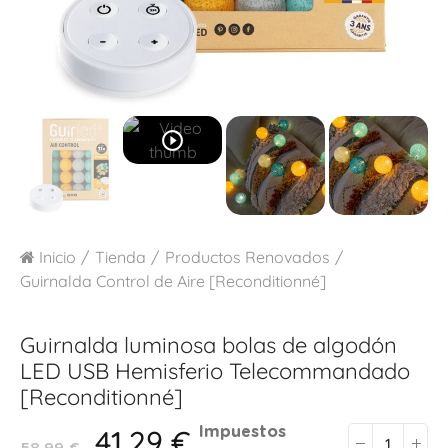
play_circle_outline
Inicio
Tienda
Productos Renovados
Guirnalda Control de Aire [Reconditionné]
Guirnalda luminosa bolas de algodón
LED USB
Hemisferio Telecommandado
[Reconditionné]
41,29 €
Impuestos