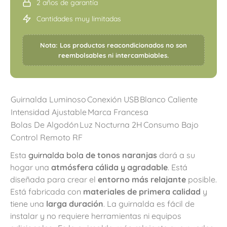
2 años de garantía
Cantidades muy limitadas
Nota: Los productos reacondicionados no son
reembolsables ni intercambiables.
Guirnalda Luminoso
Conexión USB
Blanco Caliente
Intensidad Ajustable
Marca Francesa
Bolas De Algodón
Luz Nocturna 2H
Consumo Bajo
Control Remoto RF
Esta
guirnalda bola
de tonos naranjas
dará a su
hogar una
atmósfera cálida y agradable
. Está
diseñada para crear el
entorno más relajante
posible.
Está fabricada con
materiales de primera calidad
y
tiene una
larga duración
. La guirnalda es fácil de
instalar y no requiere herramientas ni equipos