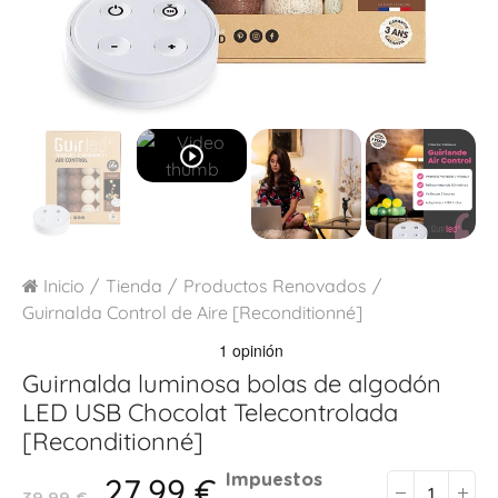
play_circle_outline
Inicio
Tienda
Productos Renovados
Guirnalda Control de Aire [Reconditionné]
Guirnalda luminosa bolas de algodón
LED USB
Chocolat Telecontrolada
[Reconditionné]
27,99 €
Impuestos