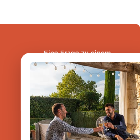
Eine Frage zu einem
unserer Produkte?
Senden Sie uns eine Nachricht,
und wir werden Ihnen umgehend
antworten.
​
Melden Sie sich für
den Newsletter an