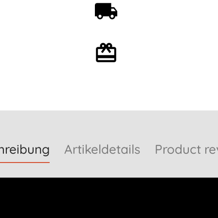
Kostenloser Versand ab
59€
Mit oder ohne
Geschenkverpackung
hreibung
Artikeldetails
Product re