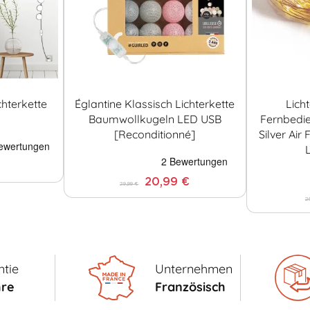
chterkette
Églantine Klassisch Lichterkette
Lich
Baumwollkugeln LED USB
Fernbedi
[Reconditionné]
Silver Air
20,99 €
29,99 €
2
tie
Unternehmen
hre
Französisch