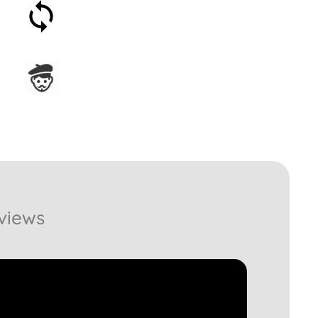
30 Tage Geld-zurück-
Garantie
In Frankreich hergestellt
views