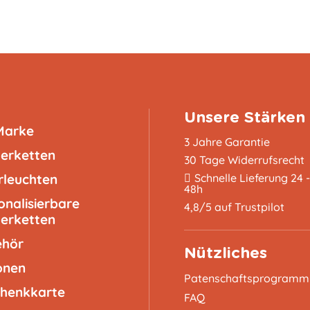
Unsere Stärken
Marke
3 Jahre Garantie
terketten
30 Tage Widerrufsrecht
rleuchten
Schnelle Lieferung 24 -
48h
onalisierbare
4,8/5 auf Trustpilot
terketten
ehör
Nützliches
onen
Patenschaftsprogramm
henkkarte
FAQ