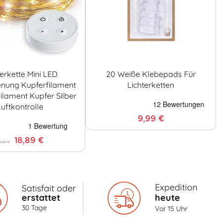
terkette Mini LED
20 Weiße Klebepads Für
enung Kupferfilament
Lichterketten
 Filament Kupfer Silber
Luftkontrolle
9,99 €
18,89 €
6,99 €
Expedition
Satisfait oder
erstattet
heute
30 Tage
Vor 15 Uhr