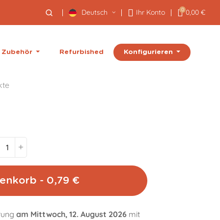
0
Deutsch
Ihr Konto
0,00 €
Konfigurieren
Zubehör
Refurbished
kte
enkorb - 0,79 €
erung
am Mittwoch, 12. August 2026
mit