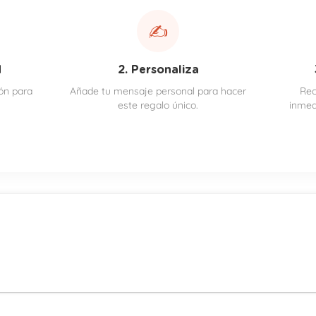
✍️
d
2. Personaliza
ión para
Añade tu mensaje personal para hacer
Rec
este regalo único.
inmed