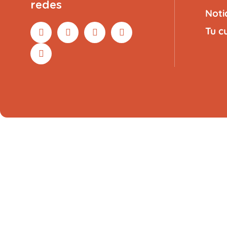
redes
Noti
Tu c