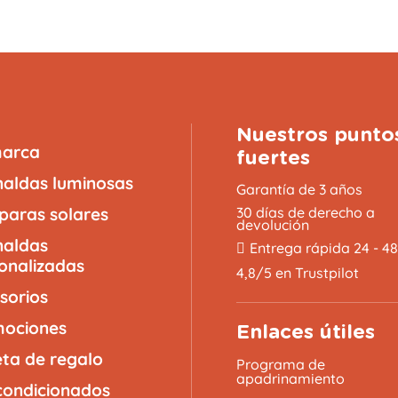
Nuestros punto
marca
fuertes
naldas luminosas
Garantía de 3 años
aras solares
30 días de derecho a
devolución
naldas
Entrega rápida 24 - 4
onalizadas
4,8/5 en Trustpilot
sorios
ociones
Enlaces útiles
eta de regalo
Programa de
apadrinamiento
ondicionados