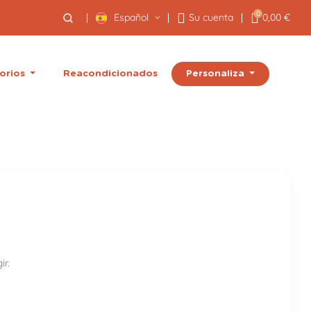
0
Español
Su cuenta
0,00 €
Personaliza
orios
Reacondicionados
ir.