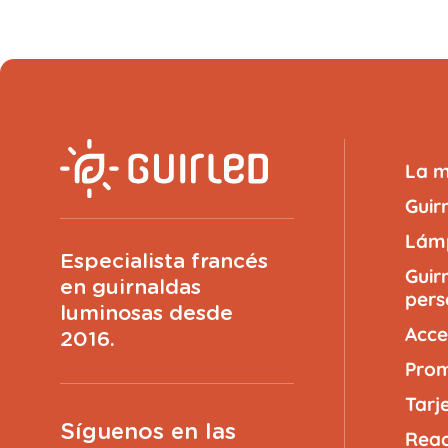
Ver más grande
CONTINUAR
La 
Guir
Lámp
Especialista francés
Guir
en guirnaldas
pers
luminosas desde
(
200
caracteres restantes)
Acce
2016.
Prom
VISTA PREVIA
Tarj
Síguenos en las
Reac