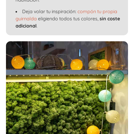
Deja volar tu inspiración:
compón tu propia
guirnalda
eligiendo todos tus colores,
sin coste
adicional
.