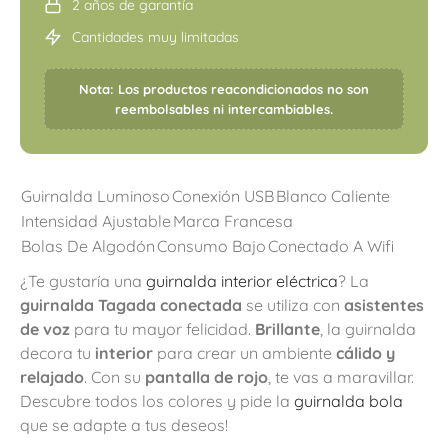
2 años de garantía
Cantidades muy limitadas
Nota: Los productos reacondicionados no son
reembolsables ni intercambiables.
Guirnalda Luminoso
Conexión USB
Blanco Caliente
Intensidad Ajustable
Marca Francesa
Bolas De Algodón
Consumo Bajo
Conectado A Wifi
¿Te gustaría una
guirnalda interior eléctrica
? La
guirnalda Tagada conectada
se utiliza con
asistentes
de voz
para tu mayor felicidad.
Brillante
, la guirnalda
decora tu
interior
para crear un ambiente
cálido y
relajado
. Con su
pantalla de rojo
, te vas a maravillar.
Descubre todos los colores y pide la
guirnalda bola
que se adapte a tus deseos!