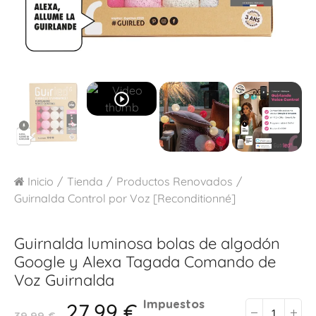
play_circle_outline
Inicio
Tienda
Productos Renovados
Guirnalda Control por Voz [Reconditionné]
Guirnalda luminosa bolas de algodón
Google y Alexa
Tagada Comando de
Voz Guirnalda
27,99 €
Impuestos