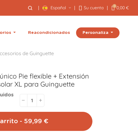
0
Español
Su cuenta
0,00 €
Personaliza
orios
Reacondicionados
ccesorios de Guinguette
único Pie flexible + Extensión
olar XL para Guinguette
luidos
arrito - 59,99 €