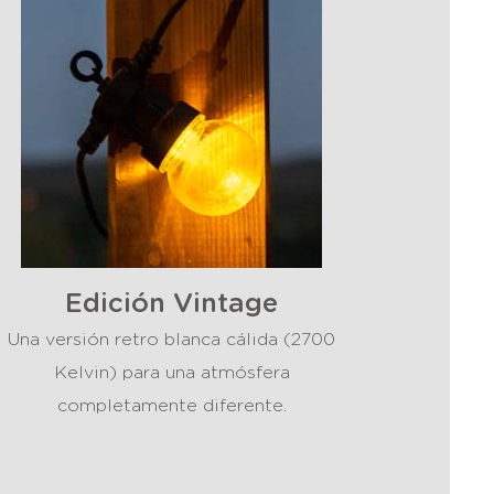
Edición Vintage
Una versión retro blanca cálida (2700
Kelvin) para una atmósfera
completamente diferente.