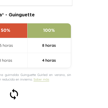
* - Guinguette
50%
100%
6 horas
8 horas
8 horas
4 horas
 guirnalda Guinguette Guirled en verano, sin
 reducida en invierno.
Saber más
Satisfecho o reembolsado
en 30 días