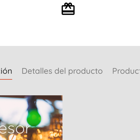
Envoltorio de regalo
opcional
ión
Detalles del producto
Produc
esor