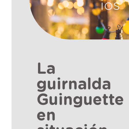
ios
La
guirnalda
Guinguette
en