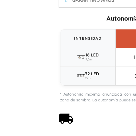
GARANTÍA 3 AÑOS
Autonomía
INTENSIDAD
16 LED
1
7,5m
32 LED
15m
* Autonomía máxima anunciada con una
zona de sombra. La autonomía puede ser
Envío gratis a partir de
59€